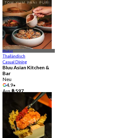
Phuket
Thailändisch
Casual Dining
Bluu Asian Kitchen &
Bar
Neu
4.9
Aus
฿ 597