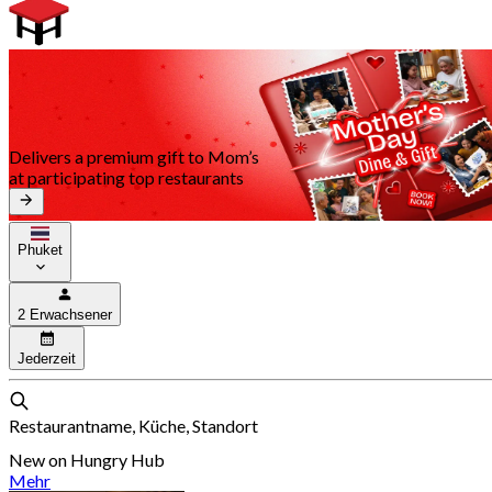
Delivers a premium gift to Mom’s
at participating top restaurants
Phuket
2 Erwachsener
Jederzeit
Restaurantname, Küche, Standort
New on Hungry Hub
Mehr