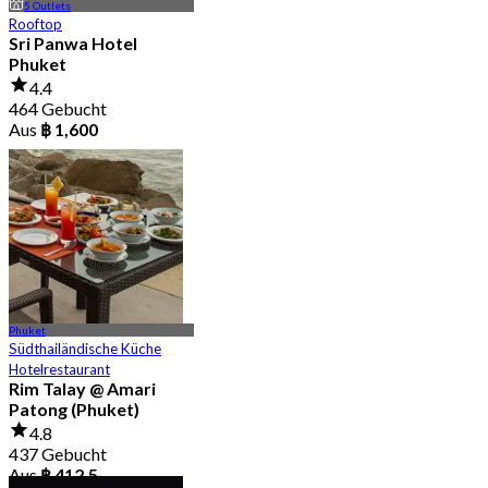
5 Outlets
Rooftop
Sri Panwa Hotel
Phuket
4.4
464 Gebucht
Aus
฿ 1,600
Phuket
Südthailändische Küche
Hotelrestaurant
Rim Talay @ Amari
Patong (Phuket)
4.8
437 Gebucht
Aus
฿ 412.5