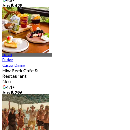
Aus
฿ 428
Phuket
Fusion
Casual Dining
Hiw Peek Cafe &
Restaurant
Neu
4.4
Aus
฿ 296