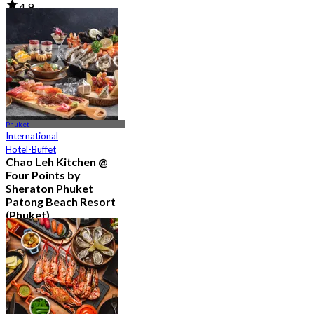
4.9
1.2K Gebucht
Aus
฿ 795
Phuket
International
Hotel-Buffet
Chao Leh Kitchen @
Four Points by
Sheraton Phuket
Patong Beach Resort
(Phuket)
5.0
82 Gebucht
Aus
฿ 470