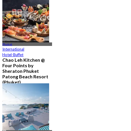
Phuket
International
Hotel-Buffet
Chao Leh Kitchen @
Four Points by
Sheraton Phuket
Patong Beach Resort
(Phuket)
5.0
78 Gebucht
Aus
฿ 470