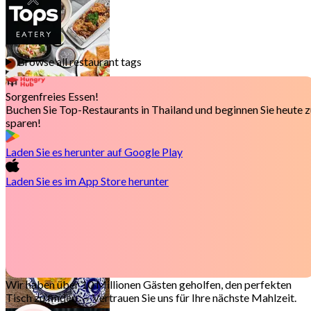
17 Outlets
Browse all restaurant tags
Sorgenfreies Essen!
Buchen Sie Top-Restaurants in Thailand und beginnen Sie heute 
sparen!
Laden Sie es herunter auf
Google Play
Chinesisch
12 Outlets
Laden Sie es im
App Store
herunter
Wir haben über 10 Millionen Gästen geholfen, den perfekten
Tisch zu finden.
— Vertrauen Sie uns für Ihre nächste Mahlzeit.