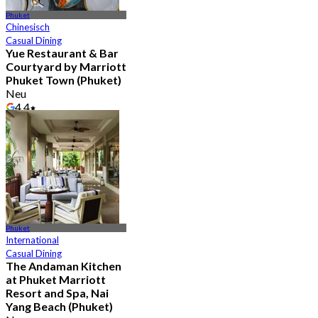
Phuket
Chinesisch
Casual Dining
Yue Restaurant & Bar​
Courtyard by Marriott
Phuket Town (Phuket)
Neu
4.4
Aus
฿ 595
Phuket
International
Casual Dining
The Andaman Kitchen
at Phuket Marriott
Resort and Spa, Nai
Yang Beach (Phuket)