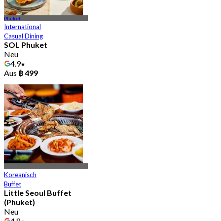
Phuket
International
Casual Dining
SOL Phuket
Neu
4.9
Aus
฿ 499
-
Koreanisch
Buffet
Little Seoul Buffet
(Phuket)
Neu
4.8