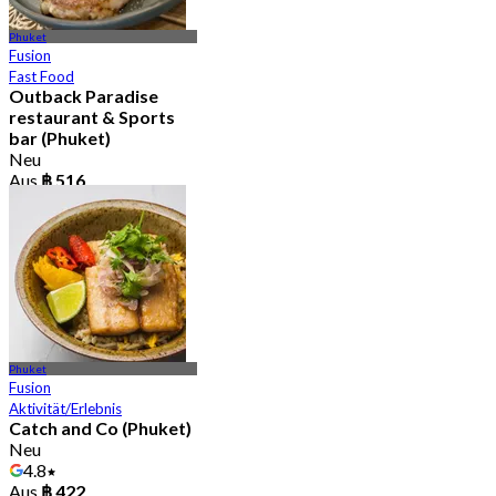
Phuket
Fusion
Fast Food
Outback Paradise
restaurant & Sports
bar (Phuket)
Neu
Aus
฿ 516
Phuket
Fusion
Aktivität/Erlebnis
Catch and Co (Phuket)
Neu
4.8
Aus
฿ 422