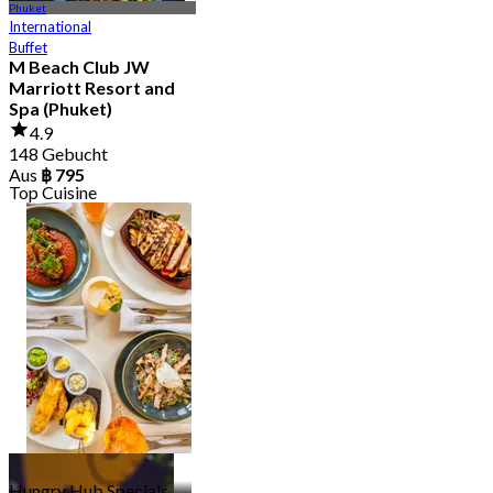
Phuket
International
Buffet
M Beach Club JW
Marriott Resort and
Spa (Phuket)
4.9
148 Gebucht
Aus
฿ 795
Top Cuisine
International
98 Outlets
Hungry Hub Specials