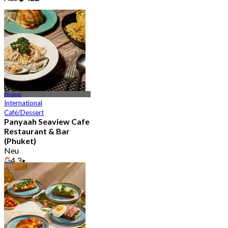
Phuket
International
Café/Dessert
Panyaah Seaview Cafe
Restaurant & Bar
(Phuket)
Neu
4.3
Aus
฿ 563