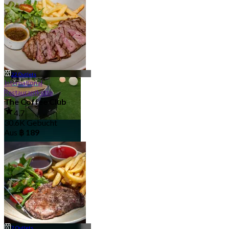
Hotelrestaurant
658 Gebucht
67 Outlets
Aus
฿ 698
22 Outlets
International
Restaurantkette
The Coffee Club
4.7
30.6K Gebucht
Im Freien/Draußen
Aus
฿ 189
36 Outlets
2 Outlets