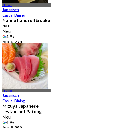
Phuket
Japanisch
Casual Dining
Namio handroll & sake
bar
Neu
4.9
Aus
฿ 770
Phuket
Japanisch
Casual Dining
Mizuya Japanese
restaurant Patong
Neu
4.9
Aus
฿ 390