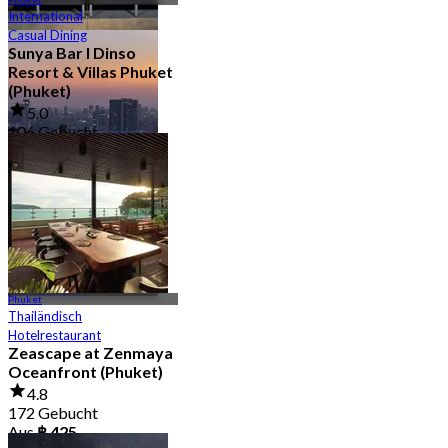
International
Casual Dining
Aktivität/Erlebnis
Sunya Bar l Dinso
13 Outlets
Resort & Villas Phuket
(Phuket)
5.0
106 Gebucht
Aus
฿ 463.33
Rooftop
12 Outlets
Phuket
Thailändisch
Hotelrestaurant
Zeascape at Zenmaya
Oceanfront (Phuket)
4.8
172 Gebucht
Aus
฿ 425