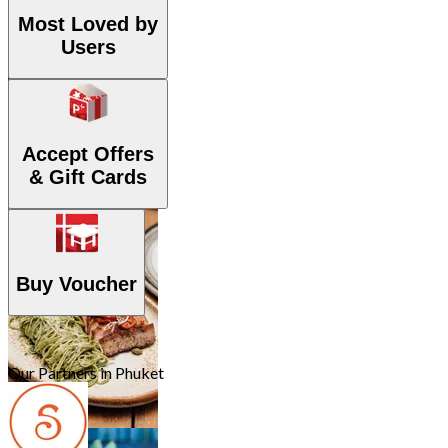
36 Outlets
Most Loved by
Users
Accept Offers
& Gift Cards
Europäisch
31 Outlets
Buy Voucher
Our Partners in Phuket
Italienisch