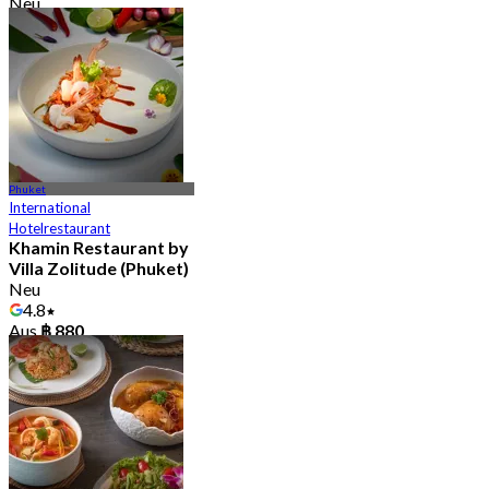
Neu
4.3
Aus
฿ 890
Phuket
International
Hotelrestaurant
Khamin Restaurant by
Villa Zolitude (Phuket)
Neu
4.8
Aus
฿ 880