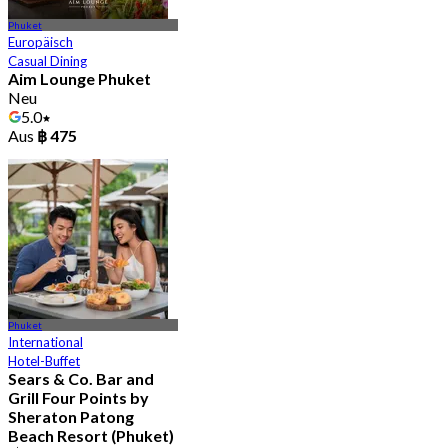
Phuket
Europäisch
Casual Dining
Aim Lounge Phuket
Neu
5.0
Aus
฿ 475
Phuket
International
Hotel-Buffet
Sears & Co. Bar and
Grill Four Points by
Sheraton Patong
Beach Resort (Phuket)