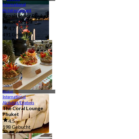
International
Café/Dessert
Hotelrestaurant
30 Outlets
Renaissance Phuket
Resort & Spa
4.7
491 Gebucht
Aus
฿ 795
Am Wasser
16 Outlets
Phuket
International
Aktivität/Erlebnis
The Coral Lounge
Phuket
4.5
198 Gebucht
Aus
฿ 650