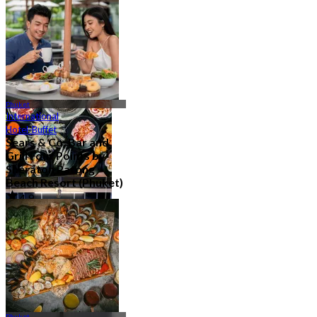
Restaurantkette
14 Outlets
Phuket
International
Hotel-Buffet
Sears & Co. Bar and
Grill Four Points by
Sheraton Patong
Beach Resort (Phuket)
Buffet
13 Outlets
4.9
1.2K Gebucht
Aus
฿ 795
Phuket