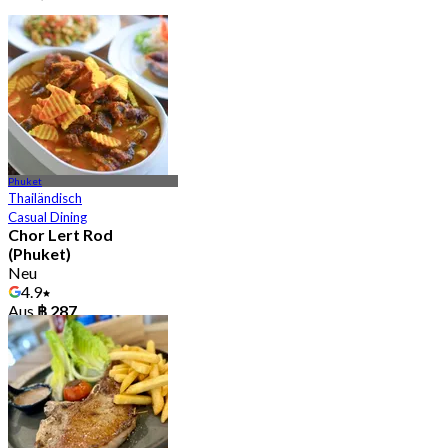
Phuket
Thailändisch
Casual Dining
Chor Lert Rod
(Phuket)
Neu
4.9
Aus
฿ 287