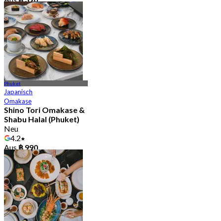
Phuket
Japanisch
Omakase
Shino Tori Omakase &
Shabu Halal (Phuket)
Neu
4.2
Aus
฿ 990