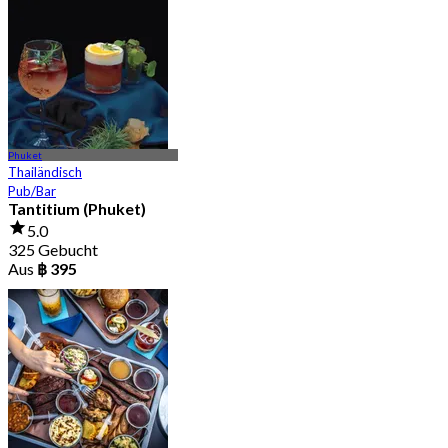
Phuket
Thailändisch
Pub/Bar
Tantitium (Phuket)
5.0
325 Gebucht
Aus
฿ 395