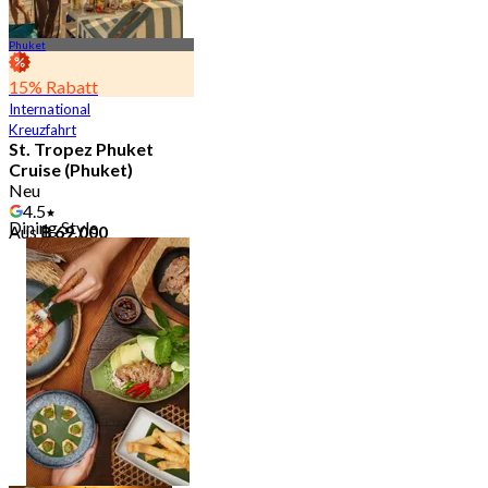
Phuket
15% Rabatt
International
Kreuzfahrt
St. Tropez Phuket
Cruise (Phuket)
Neu
4.5
Dining Style
Aus
฿ 69,000