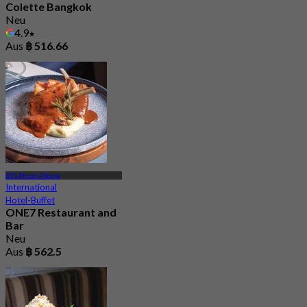
Colette Bangkok
Neu
4.9
Aus
฿ 516.66
BTS Phrom Phong
International
Hotel-Buffet
ONE7 Restaurant and
Bar
Neu
Aus
฿ 562.5