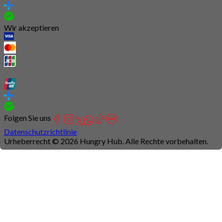
Wir akzeptieren
Folgen Sie uns
Datenschutzrichtlinie
Urheberrecht © 2026 Hungry Hub. Alle Rechte vorbehalten.
Connection
is
unstable