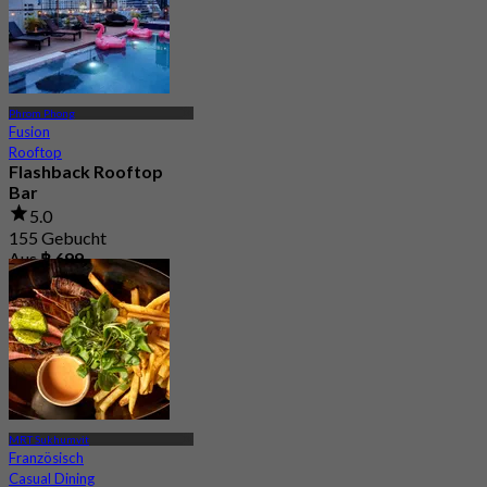
Phrom Phong
Fusion
Rooftop
Flashback Rooftop
Bar
5.0
155 Gebucht
Aus
฿ 699
MRT Sukhumvit
Französisch
Casual Dining