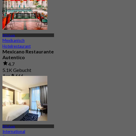
BTS Asok
Mexikanisch
Hotelrestaurant
Mexicano Restaurante
Autentico
4.7
5.1K Gebucht
Aus
฿ 666
BTS Asok
International