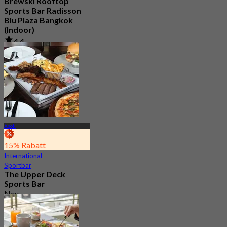
Brewski Rooftop
Sports Bar Radisson
Blu Plaza Bangkok
(Indoor)
4.4
765 Gebucht
Aus
฿ 499
Asok
15% Rabatt
International
Sportbar
The Upper Deck
Sports Bar
Neu
4.7
Aus
฿ 315