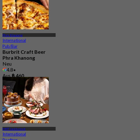
Phra Khanong
International
Pub/Bar
Burbrit Craft Beer
Phra Khanong
Neu
4.8
Aus
฿ 460
MRT Sukhumvit
International