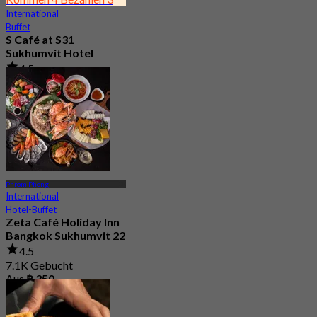
International
Buffet
S Café at S31
Sukhumvit Hotel
4.5
7.9K Gebucht
Aus
฿ 550
Phrom Phong
International
Hotel-Buffet
Zeta Café Holiday Inn
Bangkok Sukhumvit 22
4.5
7.1K Gebucht
Aus
฿ 350