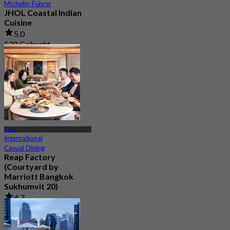
Michelin-Führer
JHOL Coastal Indian
Cuisine
5.0
528 Gebucht
Aus
฿ 1,363.33
Asok
International
Casual Dining
Reap Factory
(Courtyard by
Marriott Bangkok
Sukhumvit 20)
4.7
299 Gebucht
Aus
฿ 400