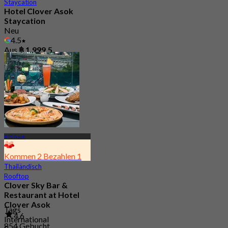
Staycation
Hotel Clover Asok
Staycation
Neu
4.5
Aus
฿ 1,999.5
BTS Asok
Kommen 2 Bezahlen 1
Thailändisch
Rooftop
Clover Sky Bar &
Restaurant at Hotel
Clover Asok
Tags
4.6
International
854 Gebucht