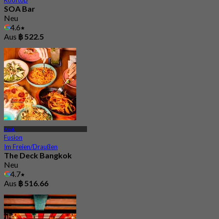
Rooftop
SOA Bar
Neu
4.6
Aus
฿ 522.5
Asok
Fusion
Im Freien/Draußen
The Deck Bangkok
Neu
4.7
Aus
฿ 516.66