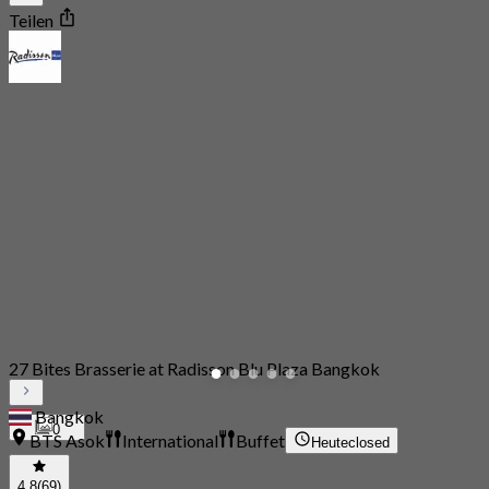
Teilen
27 Bites Brasserie at Radisson Blu Plaza Bangkok
Bangkok
0
BTS Asok
International
Buffet
Heute
closed
4.8
(69)