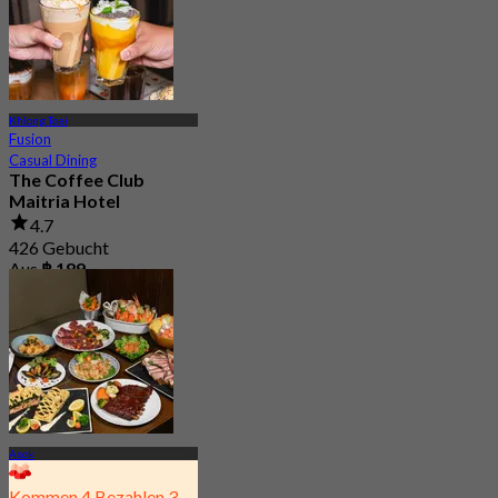
Khlong Toei
Fusion
Casual Dining
The Coffee Club
Maitria Hotel
4.7
426 Gebucht
Aus
฿ 189
Asok
Kommen 4 Bezahlen 3