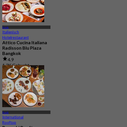
Asok
Italienisch
Hotelrestaurant
Attico Cucina Italiana
Radisson Blu Plaza
Bangkok
4.9
1.3K Gebucht
Aus
฿ 499
Asok
International
Rooftop