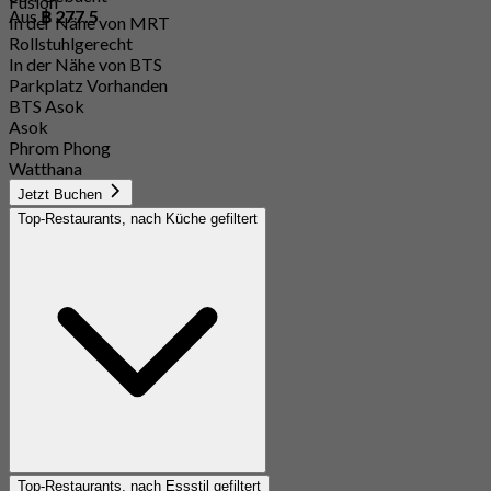
Fusion
Aus
฿ 277.5
In der Nähe von MRT
Rollstuhlgerecht
In der Nähe von BTS
Parkplatz Vorhanden
BTS Asok
Asok
Phrom Phong
Watthana
Jetzt Buchen
Top-Restaurants, nach Küche gefiltert
Top-Restaurants, nach Essstil gefiltert