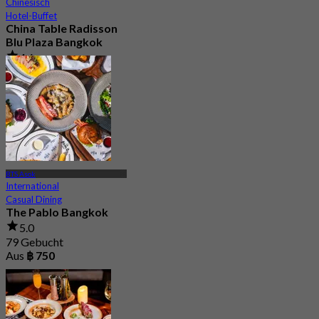
Chinesisch
Hotel-Buffet
China Table Radisson
Blu Plaza Bangkok
4.6
4.5K Gebucht
Aus
฿ 392
BTS Asok
International
Casual Dining
The Pablo Bangkok
5.0
79 Gebucht
Aus
฿ 750