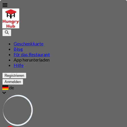
Geschenkkarte
Blog
Für das Restaurant
App herunterladen
Hilfe
Registrieren
Anmelden
de