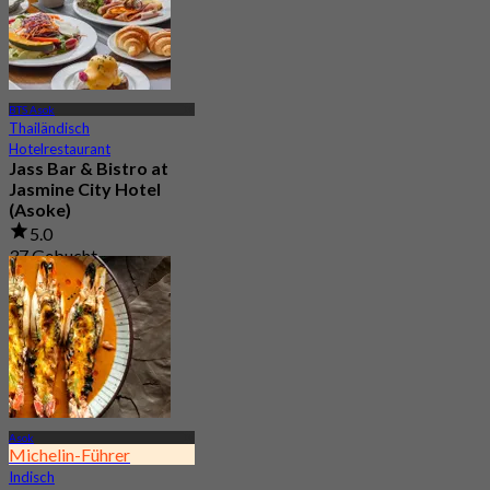
BTS Asok
Thailändisch
Hotelrestaurant
Jass Bar & Bistro at
Jasmine City Hotel
(Asoke)
5.0
37 Gebucht
Aus
฿ 453
Asok
Michelin-Führer
Indisch