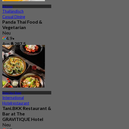
Samsen
Thailändisch
Casual Dining
Panda Thai Food &
Vegetarian
Neu
4.9
Aus
฿ 287.5
Khao San Road
International
Hotelrestaurant
Tani.BKK Restaurant &
Bar at The
GRAVITIQUE Hotel
Neu