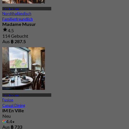
Phra Nakhon
Nordthailändisch
Familienfreundlich
Madame Musur
4.5
114 Gebucht
Aus
฿ 287.5
Phra Nakhon
Fusion
Casual Dining
IM En Ville
Neu
4.4
Aus
฿ 733