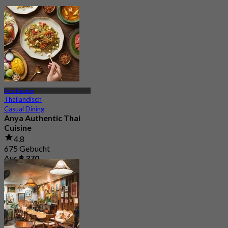
Phra Nakhon
Thailändisch
Casual Dining
Anya Authentic Thai
Cuisine
4.8
675 Gebucht
Aus
฿ 370