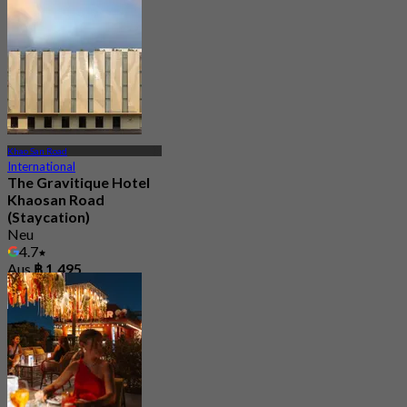
Khao San Road
International
The Gravitique Hotel
Khaosan Road
(Staycation)
Neu
4.7
Aus
฿ 1,495