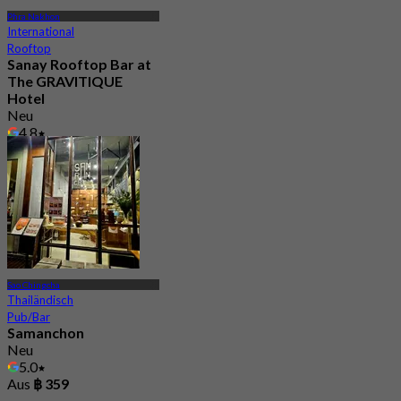
Phra Nakhon
International
Rooftop
Sanay Rooftop Bar at
The GRAVITIQUE
Hotel
Neu
4.8
Aus
฿ 530
Sao Chingcha
Thailändisch
Pub/Bar
Samanchon
Neu
5.0
Aus
฿ 359