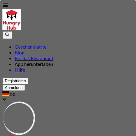
Geschenkkarte
Blog
Für das Restaurant
App herunterladen
Hilfe
Registrieren
Anmelden
de