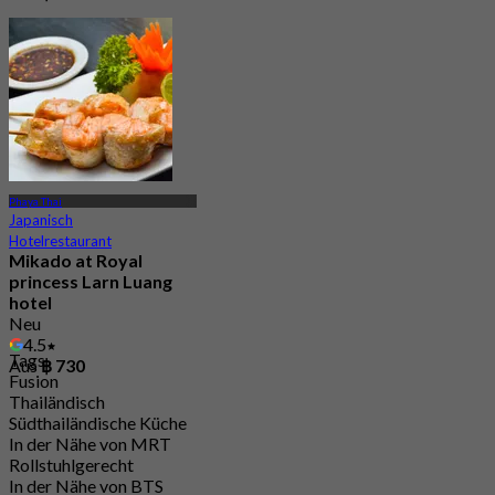
Phaya Thai
Japanisch
Hotelrestaurant
Mikado at Royal
princess Larn Luang
hotel
Neu
4.5
Tags
Aus
฿ 730
Fusion
Thailändisch
Südthailändische Küche
In der Nähe von MRT
Rollstuhlgerecht
In der Nähe von BTS