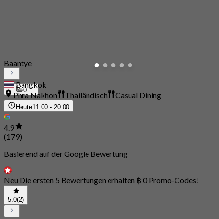
Baantye
Bangkok
0
Phra Nakhon
Thailändisch
Casual Dining
Heute
11:00 - 20:00
4.9
(179)
Basierend auf der Google Bewertung
Neu Die ersten 5 Bewertungen erhalten ฿ 0 Promo-Codes!
5.0
(2)