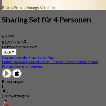
Bestes Preis-Leistungs-Verhältnis
Sharing Set für 4 Personen
฿ 2.775
฿ 1,979 / 1-4
Nettopreis pro Paket
Buch
Sparen Sie mehr — nur in der App
Punkte sammeln und einlösen, Geschenkkarten einlösen und
Promo-Codes anwenden
Bewertungen
|
5
(2 Bewertungen)