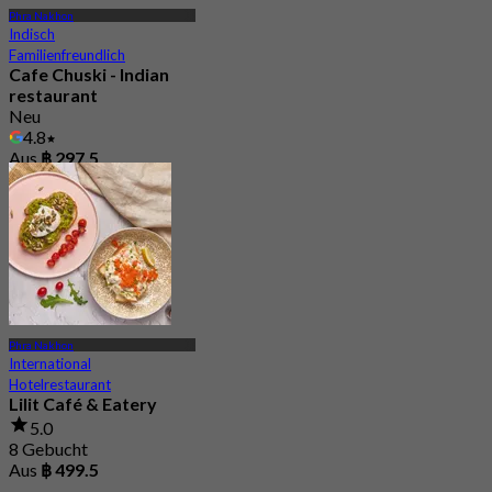
Phra Nakhon
Indisch
Familienfreundlich
Cafe Chuski - Indian
restaurant
Neu
4.8
Aus
฿ 297.5
Phra Nakhon
International
Hotelrestaurant
Lilit Café & Eatery
5.0
8 Gebucht
Aus
฿ 499.5