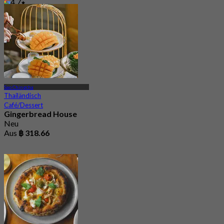
4.7
Aus
฿ 530
Sao Chingcha
Thailändisch
Café/Dessert
Gingerbread House
Neu
Aus
฿ 318.66