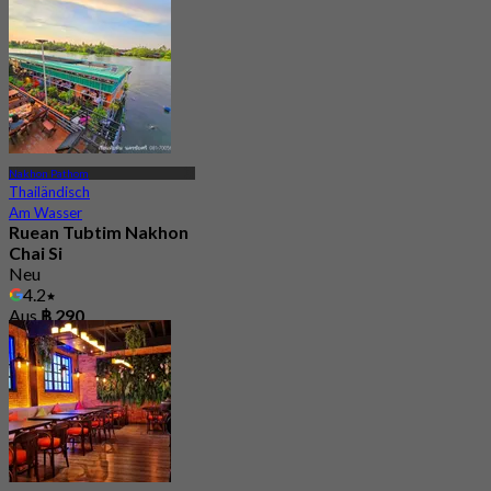
Nakhon Pathom
Thailändisch
Am Wasser
Ruean Tubtim Nakhon
Chai Si
Neu
4.2
Aus
฿ 290