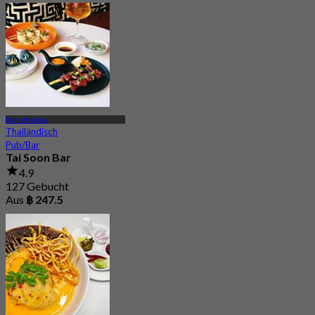
Phra Nakhon
Thailändisch
Pub/Bar
Tai Soon Bar
4.9
127 Gebucht
Aus
฿ 247.5