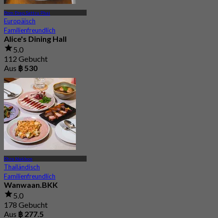
Pom Prap Sattru Phai
Europäisch
Familienfreundlich
Alice's Dining Hall
5.0
112 Gebucht
Aus
฿ 530
Phra Nakhon
Thailändisch
Familienfreundlich
Wanwaan.BKK
5.0
178 Gebucht
Aus
฿ 277.5