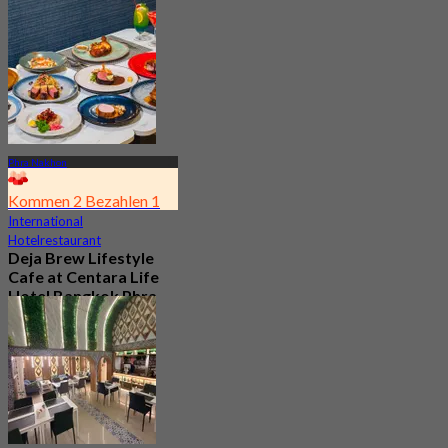
204 Gebucht
Aus
฿ 622.5
Phra Nakhon
Kommen 2 Bezahlen 1
International
Hotelrestaurant
Deja Brew Lifestyle
Cafe at Centara Life
Hotel Bangkok Phra
Nakhon
4.7
13.3K Gebucht
Aus
฿ 129