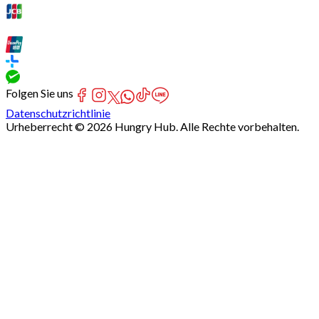
Folgen Sie uns
Datenschutzrichtlinie
Urheberrecht © 2026 Hungry Hub. Alle Rechte vorbehalten.
Failed
connect
to
server