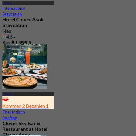
BTS Asok
International
Staycation
Hotel Clover Asok
Staycation
Neu
4.5
Aus
฿ 1,999.5
BTS Asok
Kommen 2 Bezahlen 1
Thailändisch
Rooftop
Clover Sky Bar &
Restaurant at Hotel
Clover Asok