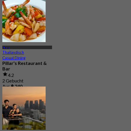
4.6
854 Gebucht
Aus
฿ 277.5
Nana
Thailändisch
Casual Dining
Pillar's Restaurant &
Bar
4.2
2 Gebucht
Aus
฿ 240