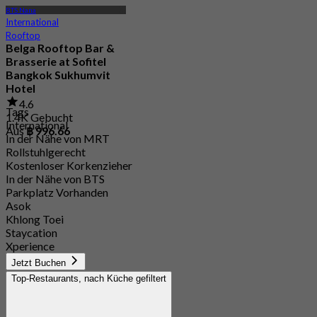
BTS Nana
International
Rooftop
Belga Rooftop Bar &
Brasserie at Sofitel
Bangkok Sukhumvit
Hotel
4.6
Tags
1.4K Gebucht
International
Aus
฿ 996.66
In der Nähe von MRT
Rollstuhlgerecht
Kostenloser Korkenzieher
In der Nähe von BTS
Parkplatz Vorhanden
Asok
Khlong Toei
Staycation
Xperience
Jetzt Buchen
Top-Restaurants, nach Küche gefiltert