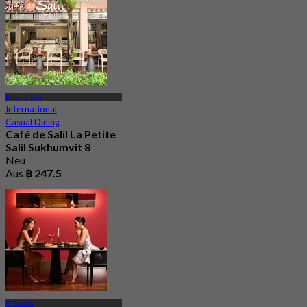
Khlong Toei
International
Casual Dining
Café de Salil La Petite
Salil Sukhumvit 8
Neu
Aus
฿ 247.5
BTS Asok