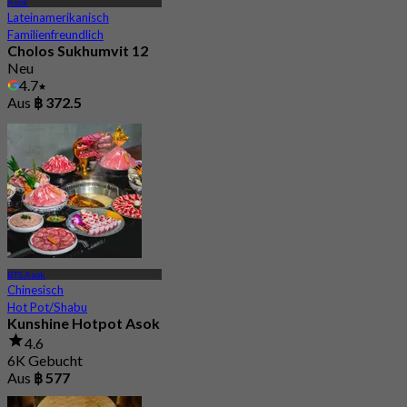
Asok
Lateinamerikanisch
Familienfreundlich
Cholos Sukhumvit 12
Neu
4.7
Aus
฿ 372.5
BTS Asok
Chinesisch
Hot Pot/Shabu
Kunshine Hotpot Asok
4.6
6K Gebucht
Aus
฿ 577