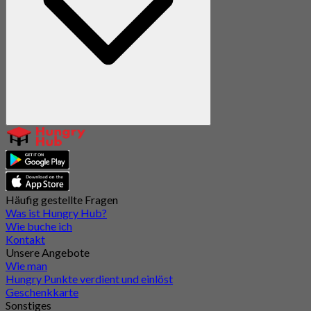
Häufig gestellte Fragen
Was ist Hungry Hub?
Wie buche ich
Kontakt
Unsere Angebote
Wie man
Hungry Punkte verdient und einlöst
Geschenkkarte
Sonstiges