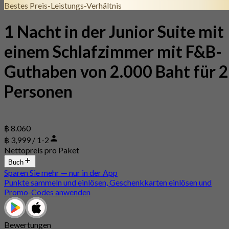
Bestes Preis-Leistungs-Verhältnis
1 Nacht in der Junior Suite mit
einem Schlafzimmer mit F&B-
Guthaben von 2.000 Baht für 2
Personen
฿ 8.060
฿ 3,999 / 1-2
Nettopreis pro Paket
Buch
Sparen Sie mehr — nur in der App
Punkte sammeln und einlösen, Geschenkkarten einlösen und
Promo-Codes anwenden
Bewertungen