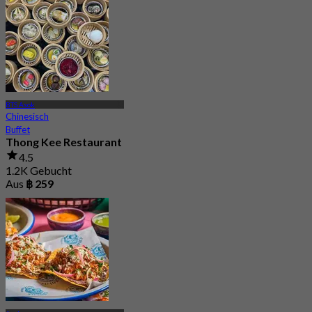
Collection Hotel
4.9
1.1K Gebucht
Aus
฿ 350
BTS Asok
Chinesisch
Buffet
Thong Kee Restaurant
4.5
1.2K Gebucht
Aus
฿ 259