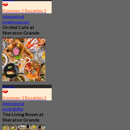
Kommen 2 Bezahlen 1
International
Hotelrestaurant
Orchid Cafe at
Sheraton Grande
Sukhumvit A Luxury
Collection Hotel
4.7
15.1K Gebucht
Aus
฿ 776
BTS Asok
Kommen 3 Bezahlen 2
International
Hotel-Buffet
The Living Room at
Sheraton Grande
Sukhumvit A Luxury