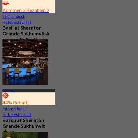
Kommen 3 Bezahlen 2
Thailändisch
Hotelrestaurant
Basil at Sheraton
Grande Sukhumvit A
Luxury Collection
Hotel
4.8
572 Gebucht
Aus
฿ 650
BTS Asok
44% Rabatt
International
Hotelrestaurant
Barsu at Sheraton
Grande Sukhumvit
4.8