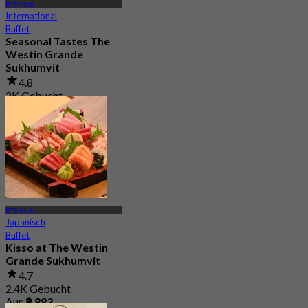
BTS Asok
International
Buffet
Seasonal Tastes The
Westin Grande
Sukhumvit
4.8
2K Gebucht
Aus
฿ 794.25
BTS Asok
Japanisch
Buffet
Kisso at The Westin
Grande Sukhumvit
4.7
2.4K Gebucht
Aus
฿ 883