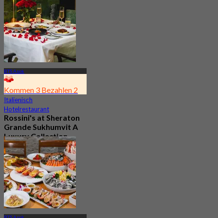
797 Gebucht
Aus
฿ 282.75
BTS Asok
Kommen 3 Bezahlen 2
Italienisch
Hotelrestaurant
Rossini's at Sheraton
Grande Sukhumvit A
Luxury Collection
Hotel
5.0
2.9K Gebucht
Aus
฿ 621
BTS Asok