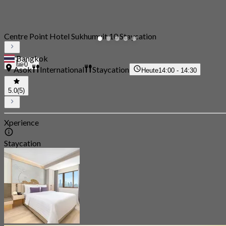
Centre Point Hotel Sukhumvit 10 Staycation
Bangkok
0
Asok
International
Staycation
Heute
14:00 - 14:30
5.0
(5)
Xperience
Staycation