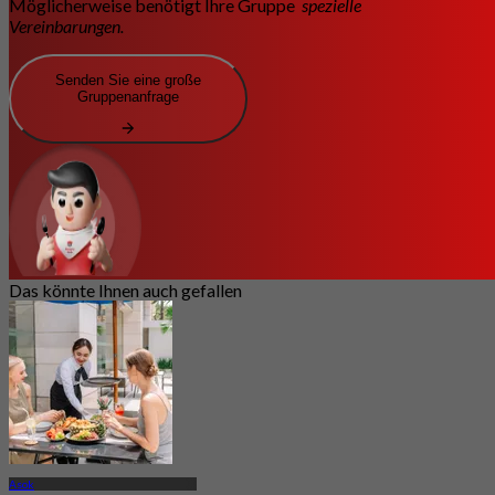
Möglicherweise benötigt Ihre Gruppe
spezielle
Vereinbarungen.
Senden Sie eine große
Gruppenanfrage
Das könnte Ihnen auch gefallen
Asok