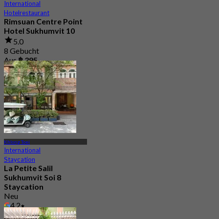
International
Hotelrestaurant
Rimsuan Centre Point
Hotel Sukhumvit 10
5.0
8 Gebucht
Aus
฿ 395
Khlong Toei
International
Staycation
La Petite Salil
Sukhumvit Soi 8
Staycation
Neu
4.2
Aus
฿ 999.5