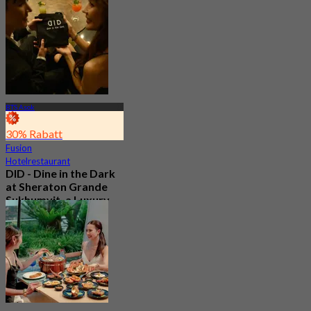
BTS Asok
30% Rabatt
Fusion
Hotelrestaurant
DID - Dine in the Dark
at Sheraton Grande
Sukhumvit, a Luxury
Collection Hotel ,
Bangkok
5.0
328 Gebucht
Aus
฿ 1,590