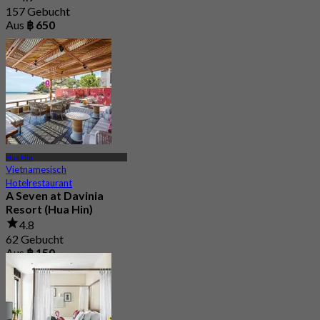
157 Gebucht
Aus
฿ 650
Hua Hin
Vietnamesisch
Hotelrestaurant
A Seven at Davinia
Resort (Hua Hin)
4.8
62 Gebucht
Aus
฿ 150