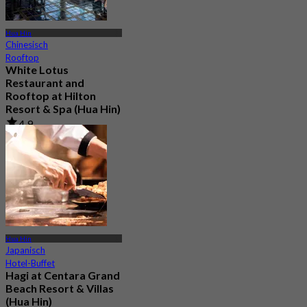
Hua Hin
Chinesisch
Rooftop
White Lotus
Restaurant and
Rooftop at Hilton
Resort & Spa (Hua Hin)
4.9
3.3K Gebucht
Aus
฿ 700
Hua Hin
Japanisch
Hotel-Buffet
Hagi at Centara Grand
Beach Resort & Villas
(Hua Hin)