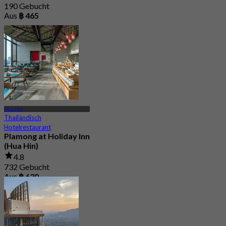
190 Gebucht
Aus
฿ 465
Hua Hin
Thailändisch
Hotelrestaurant
Plamong at Holiday Inn
(Hua Hin)
4.8
732 Gebucht
Aus
฿ 630