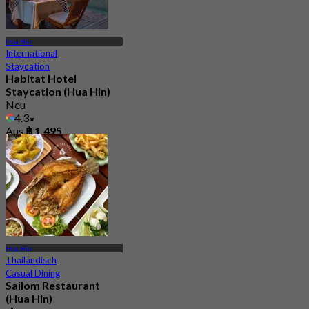
Hua Hin
International
Staycation
Habitat Hotel
Staycation (Hua Hin)
Neu
4.3
Aus
฿ 1,495
Hua Hin
Thailändisch
Casual Dining
Sailom Restaurant
(Hua Hin)