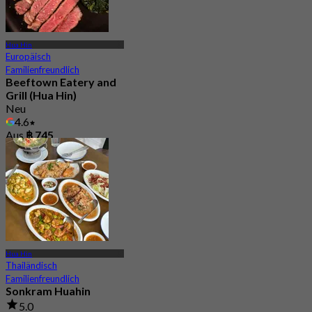
Hua Hin
Europäisch
Familienfreundlich
Beeftown Eatery and
Grill (Hua Hin)
Neu
4.6
Aus
฿ 745
Hua Hin
Thailändisch
Familienfreundlich
Sonkram Huahin
5.0