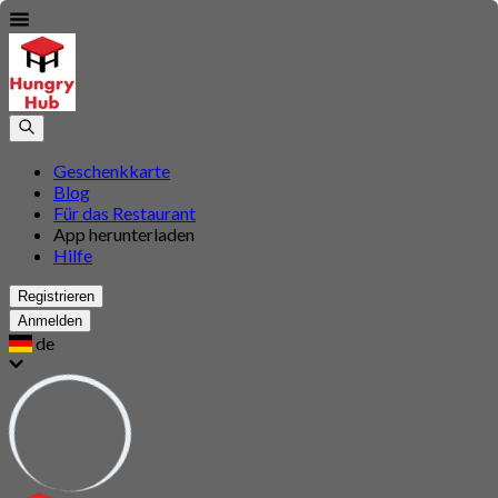
Geschenkkarte
Blog
Für das Restaurant
App herunterladen
Hilfe
Registrieren
Anmelden
de