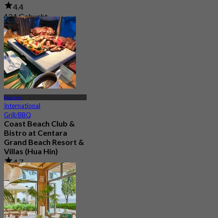
4.4
124 Gebucht
Aus
฿ 747.5
Hua Hin
International
Grill/BBQ
Coast Beach Club &
Bistro at Centara
Grand Beach Resort &
Villas (Hua Hin)
4.7
359 Gebucht
Aus
฿ 615