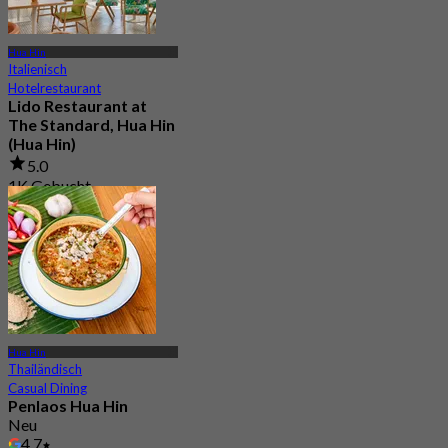
Hua Hin
Italienisch
Hotelrestaurant
Lido Restaurant at
The Standard, Hua Hin
(Hua Hin)
5.0
1K Gebucht
Aus
฿ 595
Hua Hin
Thailändisch
Casual Dining
Penlaos Hua Hin
Neu
4.7