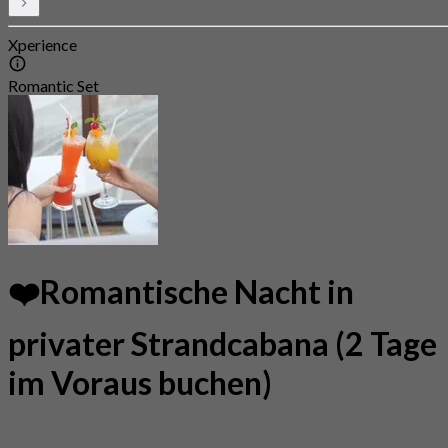
Xperience
Romantic Set
❤️Romantische Nacht in
privater Strandcabana (2 Tage
im Voraus buchen)