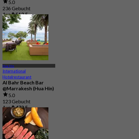
5.0
236 Gebucht
Aus
฿ 512.5
Hua Hin
International
Hotelrestaurant
Al Bahr Beach Bar
@Marrakesh (Hua Hin)
5.0
123 Gebucht
Aus
฿ 472.5