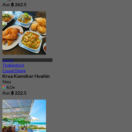
Aus
฿ 262.5
Hua Hin
Thailändisch
Casual Dining
Krua Kannikar Huahin
Neu
4.0
Aus
฿ 222.5