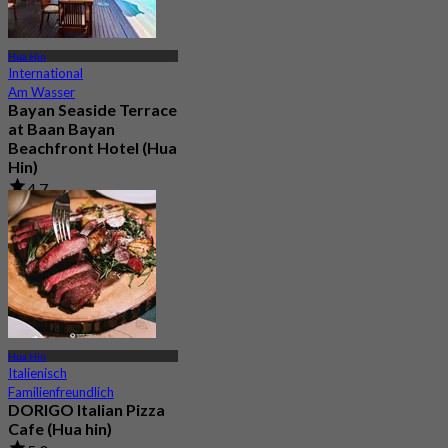
Hua Hin
International
Am Wasser
Bayan Seaside Terrace
at Baan Bayan
Beachfront Hotel (Hua
Hin)
4.7
221 Gebucht
Aus
฿ 585
Hua Hin
Italienisch
Familienfreundlich
DORIGO Italian Pizza
Cafe (Hua hin)