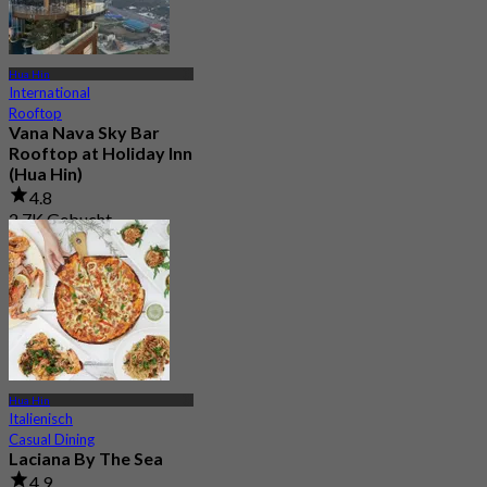
Hua Hin
International
Rooftop
Vana Nava Sky Bar
Rooftop at Holiday Inn
(Hua Hin)
4.8
2.7K Gebucht
Aus
฿ 647.5
Hua Hin
Italienisch
Casual Dining
Laciana By The Sea
4.9