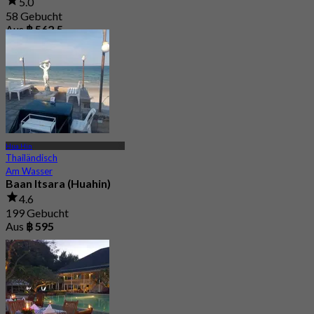
5.0
58 Gebucht
Aus
฿ 562.5
Hua Hin
Thailändisch
Am Wasser
Baan Itsara (Huahin)
4.6
199 Gebucht
Aus
฿ 595