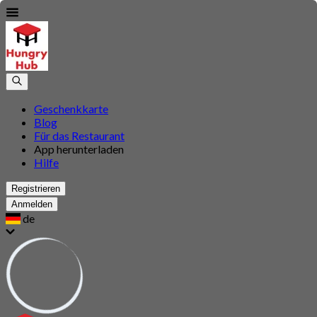
Geschenkkarte
Blog
Für das Restaurant
App herunterladen
Hilfe
Registrieren
Anmelden
de