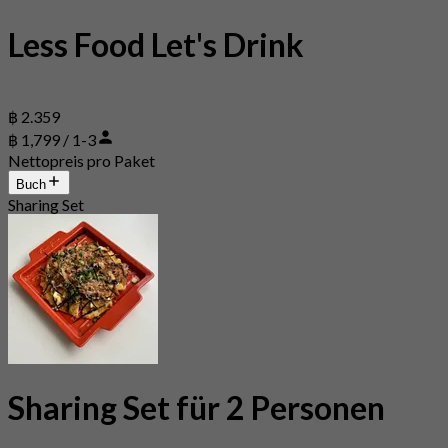
Less Food Let's Drink
฿ 2.359
฿ 1,799 / 1-3
Nettopreis pro Paket
Buch
Sharing Set
Sharing Set für 2 Personen