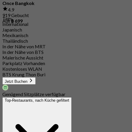
Once Bangkok
4.9
919 Gebucht
Tags
Aus
฿ 699
International
Japanisch
Mexikanisch
Thailändisch
In der Nähe von MRT
In der Nähe von BTS
Malerische Aussicht
Parkplatz Vorhanden
Kostenloses WLAN
BTS Krung Thon Buri
Jetzt Buchen
Genügend Sitzplätze verfügbar
Top-Restaurants, nach Küche gefiltert