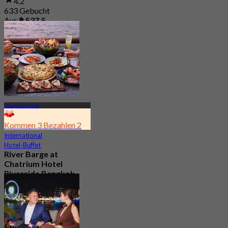
4.2
633 Gebucht
Aus
฿ 537.5
Charoen Krung
Kommen 3 Bezahlen 2
International
Hotel-Buffet
River Barge at
Chatrium Hotel
Riverside Bangkok
4.6
7.6K Gebucht
Aus
฿ 990