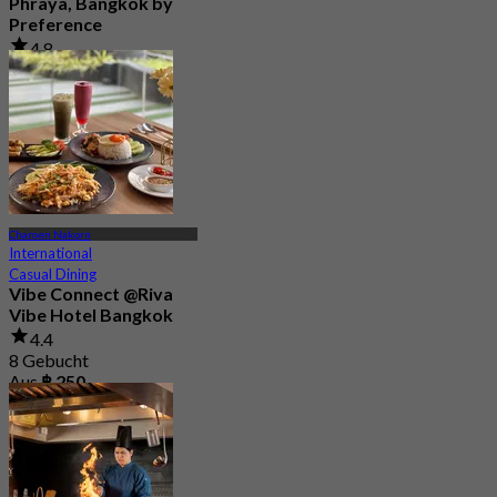
Phraya, Bangkok by
Preference
4.8
606 Gebucht
Aus
฿ 622.5
Charoen Nakorn
International
Casual Dining
Vibe Connect @Riva
Vibe Hotel Bangkok
4.4
8 Gebucht
Aus
฿ 250