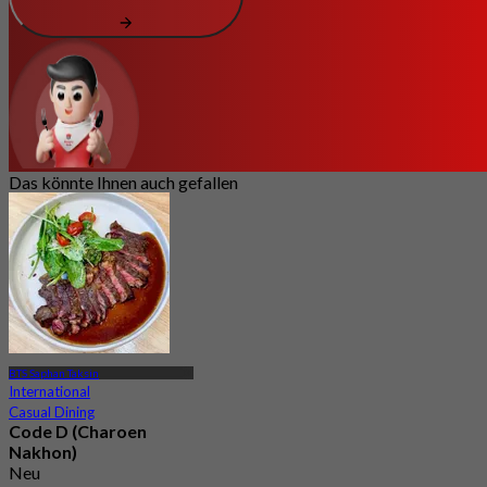
Das könnte Ihnen auch gefallen
BTS Saphan Taksin
International
Casual Dining
Code D (Charoen
Nakhon)
Neu