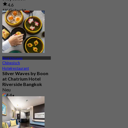
4.6
1K Gebucht
Aus
฿ 1,425
Bang Kho Laem
Chinesisch
Hotelrestaurant
Silver Waves by Boon
at Chatrium Hotel
Riverside Bangkok
Neu
4.4
Aus
฿ 516.66