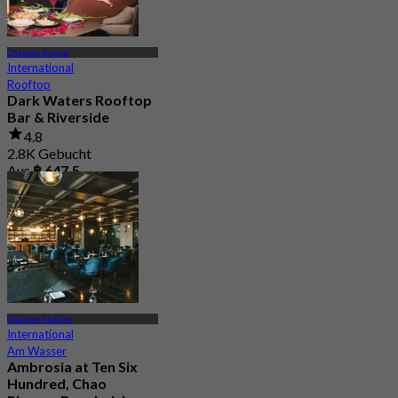
Charoen Krung
International
Rooftop
Dark Waters Rooftop
Bar & Riverside
4.8
2.8K Gebucht
Aus
฿ 647.5
Charoen Nakorn
International
Am Wasser
Ambrosia at Ten Six
Hundred, Chao