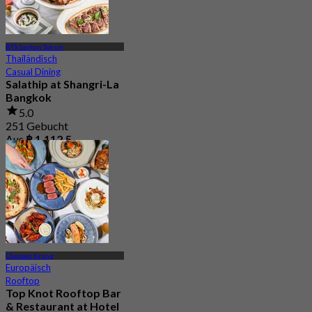
BTS Saphan Taksin
Thailändisch
Casual Dining
Salathip at Shangri-La
Bangkok
5.0
251 Gebucht
Aus
฿ 1,112.5
Charoen Krung
Europäisch
Rooftop
Top Knot Rooftop Bar
& Restaurant at Hotel