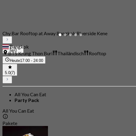
Chy Bar Rooftop at Away Bangkok Riverside Kene
Bangkok
0
BTS Krung Thon Buri
Thailändisch
Rooftop
Heute
17:00 - 24:00
5.0
(7)
All You Can Eat
Party Pack
All You Can Eat
Pakete