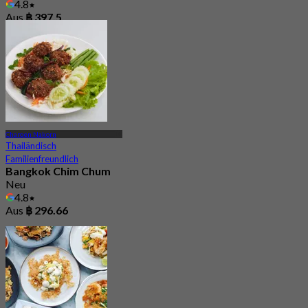
4.8
Aus
฿ 397.5
Charoen Nakorn
Thailändisch
Familienfreundlich
Bangkok Chim Chum
Neu
4.8
Aus
฿ 296.66