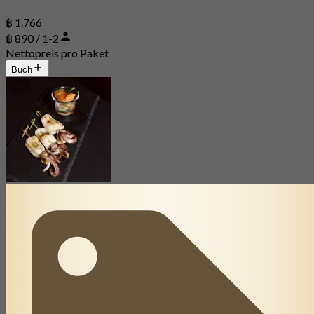
฿ 1.766
฿ 890 / 1-2
Nettopreis pro Paket
Buch