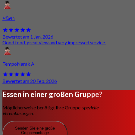
ชนิศา
Bewertet am 1 Jan. 2026
Good food, great view and very impressed service.
TempoNarak A
Bewertet am 20 Feb. 2026
Essen in einer großen Gruppe?
Möglicherweise benötigt Ihre Gruppe
spezielle
Vereinbarungen.
Senden Sie eine große
Gruppenanfrage