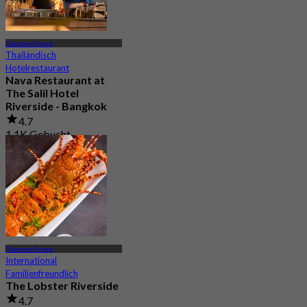
Charoen Krung
Thailändisch
Hotelrestaurant
Nava Restaurant at
The Salil Hotel
Riverside - Bangkok
4.7
1.1K Gebucht
Aus
฿ 706
Charoen Krung
International
Familienfreundlich
The Lobster Riverside
4.7