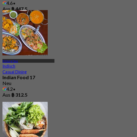
4.6
Aus
฿ 447.5
Khlong San
Indisch
Casual Dining
Indian Food 17
Neu
4.2
Aus
฿ 312.5