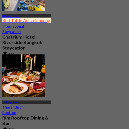
Charoen Krung
Red Table Auszeichnung
International
Staycation
Chatrium Hotel
Riverside Bangkok
Staycation
4.8
23.2K Gebucht
Aus
฿ 2,999.75
Khlong San
Thailändisch
Rooftop
Rim Rooftop Dining &
Bar