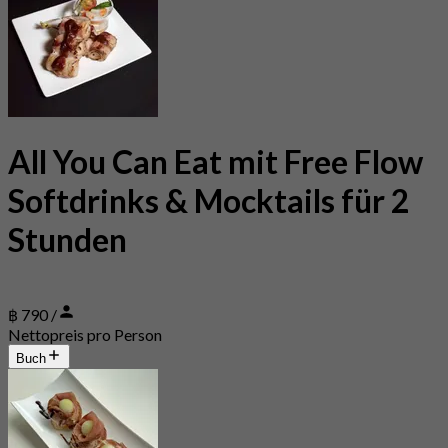
All You Can Eat mit Free Flow
Softdrinks & Mocktails für 2
Stunden
฿ 790 /
Nettopreis pro Person
Buch