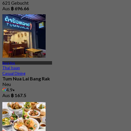
621 Gebucht
Aus
฿ 696.66
Bang Rak
Thai Isaan
Casual Dining
Tum Nua Lai Bang Rak
Neu
4.9
Aus
฿ 167.5