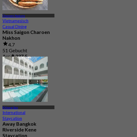
Charoen Nakorn
Vietnamesisch
Casual Dining
Miss Saigon Charoen
Nakhon
4.7
51 Gebucht
Aus
฿ 237.5
Khlong San
International
Staycation
Away Bangkok
Riverside Kene
Staycation