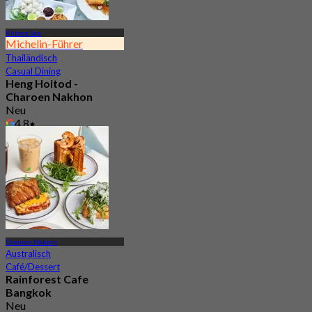
Khlong San
Michelin-Führer
Thailändisch
Casual Dining
Heng Hoitod -
Charoen Nakhon
Neu
4.8
Aus
฿ 230
Charoen Nakorn
Australisch
Café/Dessert
Rainforest Cafe
Bangkok
Neu