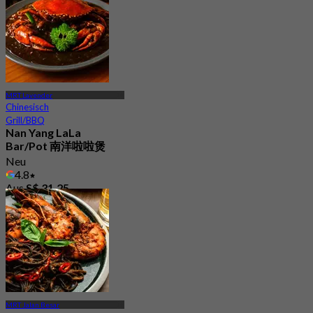
MRT Lavender
Chinesisch
Grill/BBQ
Nan Yang LaLa
Bar/Pot 南洋啦啦煲
Neu
4.8
Aus
S$ 31.25
MRT Jalan Besar