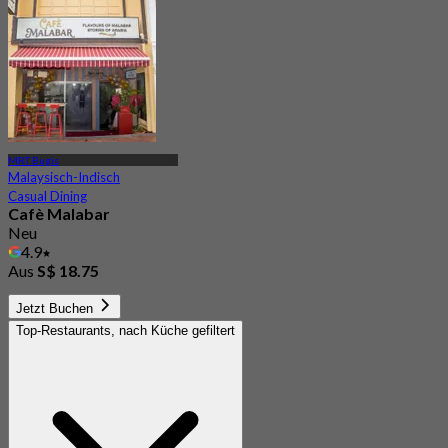
Aus
S$ 41.66
MRT Bugis
Malaysisch-Indisch
Casual Dining
Cafè Malabar
Neu
4.9
Aus
S$ 18.75
Jetzt Buchen
Top-Restaurants, nach Küche gefiltert