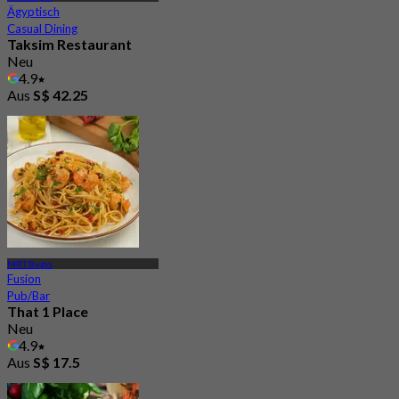
Ägyptisch
Casual Dining
Taksim Restaurant
Neu
4.9
Aus
S$ 42.25
MRT Bugis
Fusion
Pub/Bar
That 1 Place
Neu
4.9
Aus
S$ 17.5