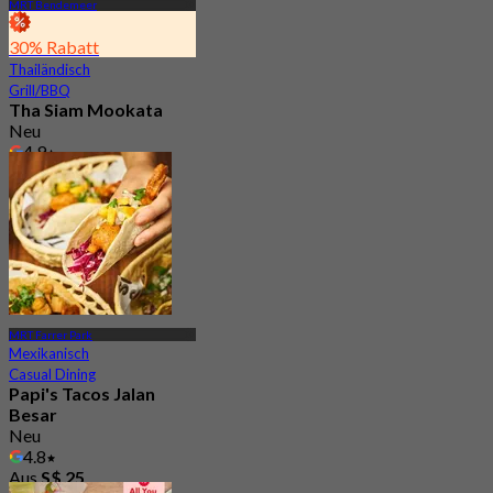
MRT Bendemeer
30% Rabatt
Thailändisch
Grill/BBQ
Tha Siam Mookata
Neu
4.9
Aus
S$ 18.33
MRT Farrer Park
Mexikanisch
Casual Dining
Papi's Tacos Jalan
Besar
Neu
4.8
Aus
S$ 25