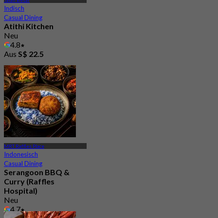
Jalan Besar
Indisch
Casual Dining
Atithi Kitchen
Neu
4.8
Aus
S$ 22.5
MRT Raffles Place
Indonesisch
Casual Dining
Serangoon BBQ &
Curry (Raffles
Hospital)
Neu
4.7