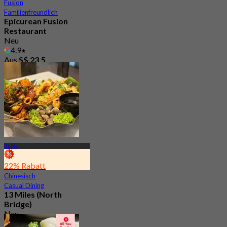
Fusion
Familienfreundlich
Epicurean Fusion
Restaurant
Neu
4.9
Aus
S$ 23.5
Bugis
22% Rabatt
Chinesisch
Casual Dining
13 Miles (North
Bridge)
Neu
4.8