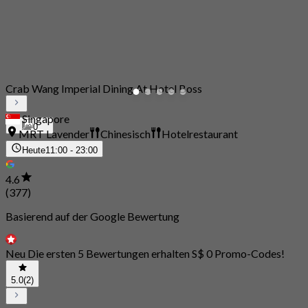
Crab Wang Imperial Dining At Hotel Boss
Singapore
0
MRT Lavender
Chinesisch
Hotelrestaurant
Heute
11:00 - 23:00
4.6
(377)
Basierend auf der Google Bewertung
Neu Die ersten 5 Bewertungen erhalten S$ 0 Promo-Codes!
5.0
(2)