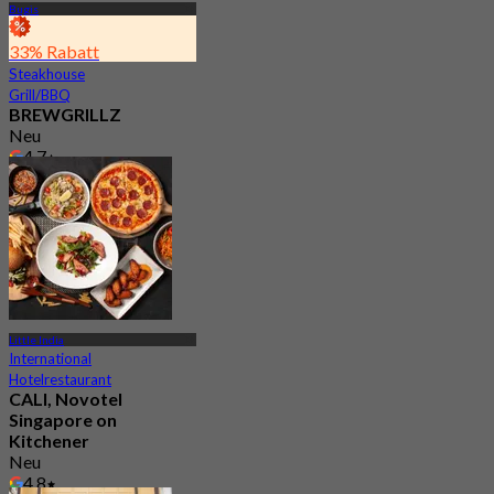
Bugis
33% Rabatt
Steakhouse
Grill/BBQ
BREWGRILLZ
Neu
4.7
Aus
S$ 31.25
Little India
International
Hotelrestaurant
CALI, Novotel
Singapore on
Kitchener
Neu
4.8