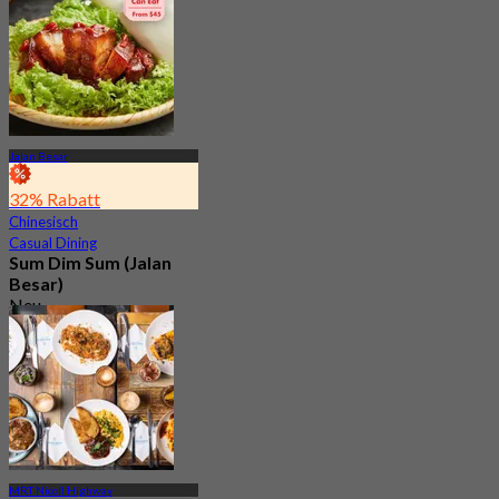
Aus
S$ 29
Jalan Besar
32% Rabatt
Chinesisch
Casual Dining
Sum Dim Sum (Jalan
Besar)
Neu
4.6
Aus
S$ 31
MRT Nicoll Highway