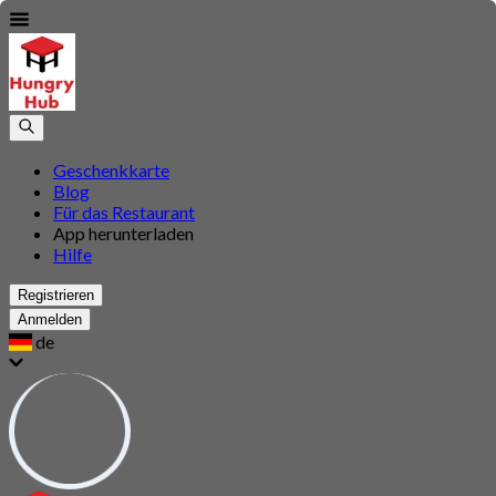
Geschenkkarte
Blog
Für das Restaurant
App herunterladen
Hilfe
Registrieren
Anmelden
de