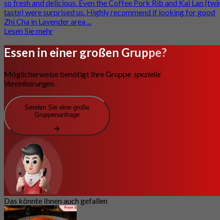
so fresh and delicious. Even the Coffee Pork Rib and Kai Lan (twi
taste) were surprised us. Highly recommend if looking for good
Zhi Cha in Lavender area ...
Lesen Sie mehr
Essen in einer großen Gruppe?
Möglicherweise benötigt Ihre Gruppe
spezielle
Vereinbarungen.
Senden Sie eine große
Gruppenanfrage
Das könnte Ihnen auch gefallen