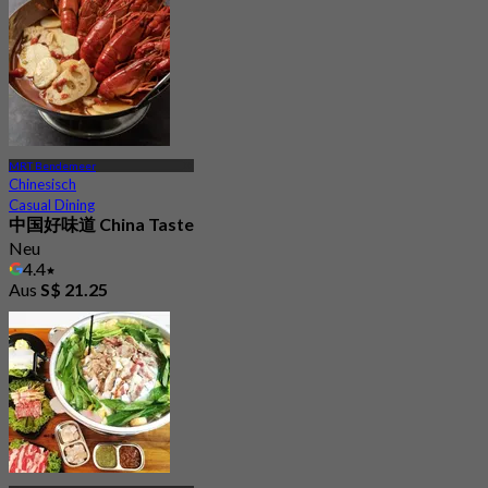
Aus
S$ 16.33
MRT Bendemeer
Chinesisch
Casual Dining
中国好味道 China Taste
Neu
4.4
Aus
S$ 21.25