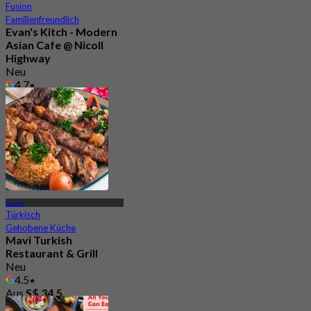
Fusion
Familienfreundlich
Evan's Kitch - Modern
Asian Cafe @ Nicoll
Highway
Neu
4.7
Aus
S$ 46.66
Bugis
Türkisch
Gehobene Küche
Mavi Turkish
Restaurant & Grill
Neu
4.5
Aus
S$ 34.5