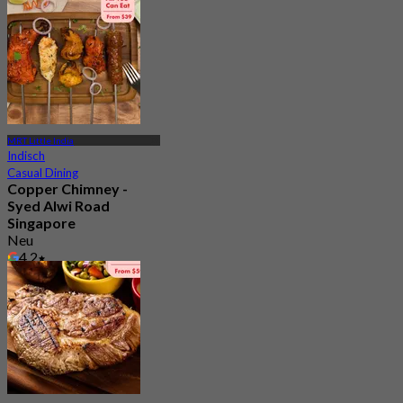
MRT Little India
Indisch
Casual Dining
Copper Chimney -
Syed Alwi Road
Singapore
Neu
4.2
Aus
S$ 24.5