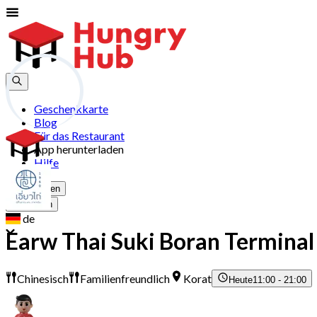
Geschenkkarte
Blog
Für das Restaurant
App herunterladen
Hilfe
Registrieren
Anmelden
de
Earw Thai Suki Boran Termina
Chinesisch
Familienfreundlich
Korat
Heute
11:00 - 21:00