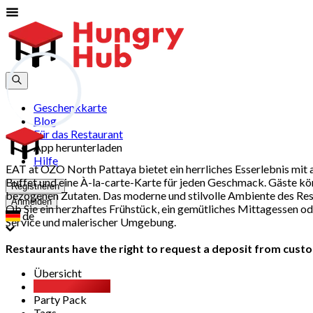
Geschenkkarte
Blog
Für das Restaurant
App herunterladen
Hilfe
EAT at OZO North Pattaya bietet ein herrliches Esserlebnis mit
Buffet und eine À-la-carte-Karte für jeden Geschmack. Gäste könn
Registrieren
bezogenen Zutaten. Das moderne und stilvolle Ambiente des Res
Anmelden
Ob Sie ein herzhaftes Frühstück, ein gemütliches Mittagessen 
de
Service und malerischer Umgebung.
Restaurants have the right to request a deposit from custom
Übersicht
All You Can Eat
Party Pack
Tags