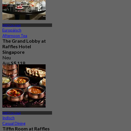
MRT City Hall
Europäisch
Afternoon Tea
The Grand Lobby at
Raffles Hotel
Singapore
Neu
Aus
S$ 118
MRT City Hall
Indisch
Casual Dining
Tiffin Room at Raffles