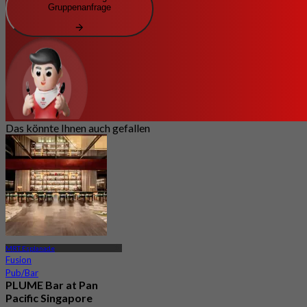
Gruppenanfrage
Das könnte Ihnen auch gefallen
MRT Esplanade
Fusion
Pub/Bar
PLUME Bar at Pan
Pacific Singapore