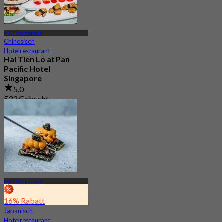
MRT Promenade
Chinesisch
Hotelrestaurant
Hai Tien Lo at Pan
Pacific Hotel
Singapore
5.0
533 Gebucht
Aus
S$ 69.05
MRT Promenade
16% Rabatt
Japanisch
Hotelrestaurant