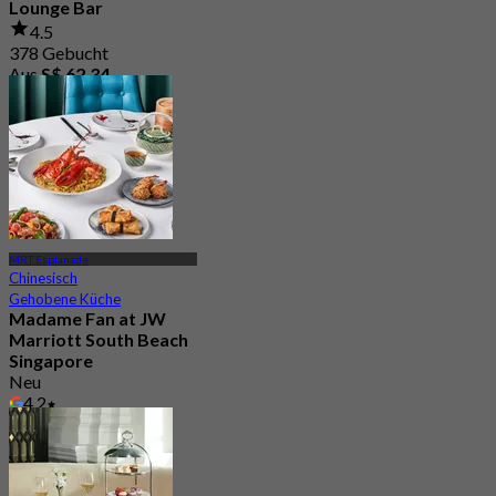
Lounge Bar
4.5
378 Gebucht
Aus
S$ 62.34
MRT Esplanade
Chinesisch
Gehobene Küche
Madame Fan at JW
Marriott South Beach
Singapore
Neu
4.2
Aus
S$ 94