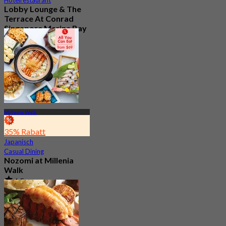
Lobby Lounge & The
Terrace At Conrad
Singapore Marina Bay
Neu
4.7
Aus
S$ 56.05
Millenia Walk
35% Rabatt
Japanisch
Casual Dining
Nozomi at Millenia
Walk
4.5
3.1K Gebucht
Aus
S$ 37.5