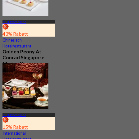
MRT Promenade
43% Rabatt
Chinesisch
Hotelrestaurant
Golden Peony At
Conrad Singapore
Marina Bay
4.6
189 Gebucht
Aus
S$ 68
MRT Promenade
15% Rabatt
International
Hotelrestaurant