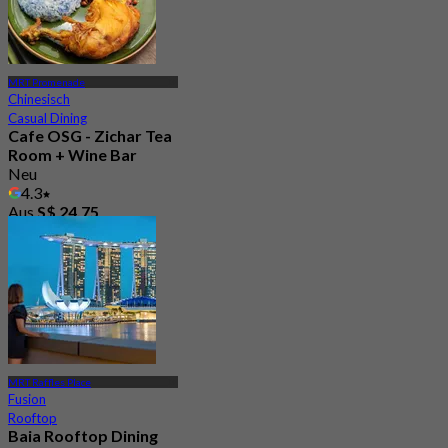
MRT Promenade
Chinesisch
Casual Dining
Cafe OSG - Zichar Tea
Room + Wine Bar
Neu
4.3
Aus
S$ 24.75
MRT Raffles Place
Fusion
Rooftop
Baia Rooftop Dining