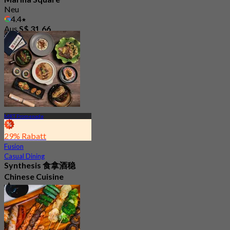
Neu
4.4
Aus
S$ 31.66
MRT Promenade
29% Rabatt
Fusion
Casual Dining
Synthesis 食拿酒稳
Chinese Cuisine
4.8
350 Gebucht
Aus
S$ 45.56