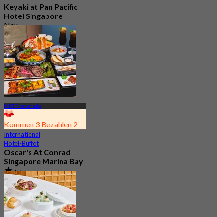
Keyaki at Pan Pacific
Hotel Singapore
Neu
4.2
Aus
S$ 70
MRT Promenade
Kommen 3 Bezahlen 2
International
Hotel-Buffet
Oscar's At Conrad
Singapore Marina Bay
4.5
3.2K Gebucht
Aus
S$ 54.35