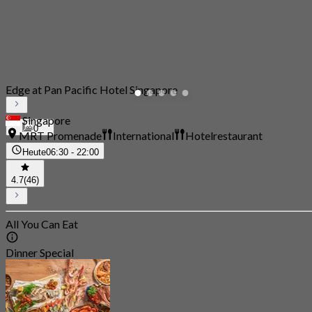
Edge at Pan Pacific Hotel Singapore
Singapore
0
MRT Promenade
International
Hotelrestaurant
Heute
06:30 - 22:00
4.7
(46)
All You Can Eat
Dinner Special