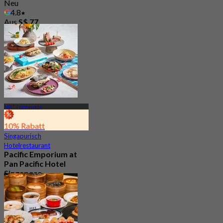
Neu
4.8
Aus
S$ 77
MRT Promenade
10% Rabatt
Singapurisch
Hotelrestaurant
Pacific Emporium at
Pan Pacific Hotel
Singapore
Neu
4.2
Aus
S$ 32.35