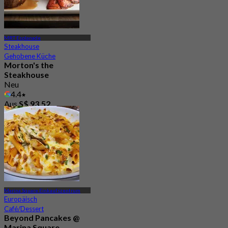
MRT Esplanade
Steakhouse
Gehobene Küche
Morton's the
Steakhouse
Neu
4.4
Aus
S$ 93.52
Marina Square Einkaufszentrum
Europäisch
Café/Dessert
Beyond Pancakes @
Marina Square