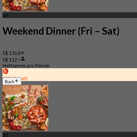
2d
Weekend Dinner (Fri – Sat)
S$ 131,89
S$ 112 /
Nettopreis pro Person
15% Rabatt
Buch
2d