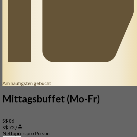
Am häufigsten gebucht
Mittagsbuffet (Mo-Fr)
S$ 86
S$ 73 /
Nettopreis pro Person