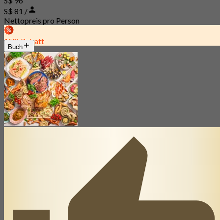
S$ 96
S$ 81 /
Nettopreis pro Person
15% Rabatt
Buch