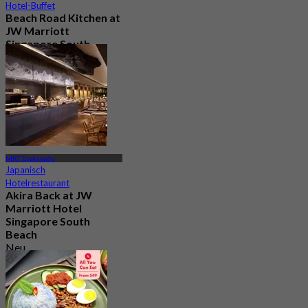
Hotel-Buffet
Beach Road Kitchen at
JW Marriott
Singapore South
Beach
5.0
247 Gebucht
Aus
S$ 78
MRT Esplanade
Japanisch
Hotelrestaurant
Akira Back at JW
Marriott Hotel
Singapore South
Beach
Neu
4.4
Aus
S$ 94