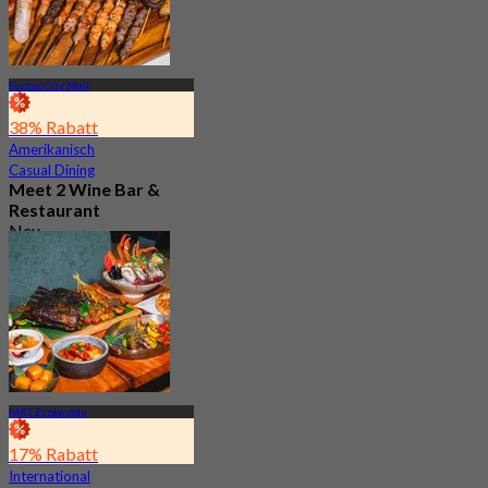
Suntec City Mall
38% Rabatt
Amerikanisch
Casual Dining
Meet 2 Wine Bar &
Restaurant
Neu
4.7
Aus
S$ 46.33
MRT Esplanade
17% Rabatt
International