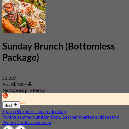
Sunday Brunch (Bottomless
Package)
S$ 237
Aus S$ 180 /
Nettopreis pro Person
24% Rabatt
Buch
Sparen Sie mehr — nur in der App
Punkte sammeln und einlösen, Geschenkkarten einlösen und
Promo-Codes anwenden