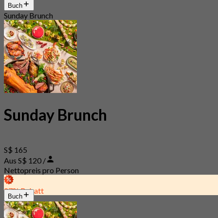
Buch
Sunday Brunch
Sunday Brunch
S$ 165
Aus S$ 120 /
Nettopreis pro Person
27% Rabatt
Buch