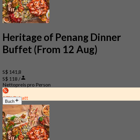
Heritage of Penang Dinner
Buffet (From 12 Aug)
S$ 141,8
S$ 118 /
Nettopreis pro Person
17% Rabatt
Buch