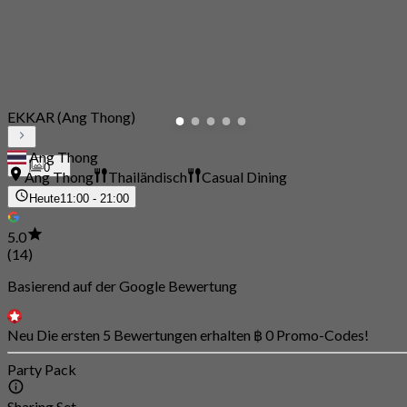
EKKAR (Ang Thong)
Ang Thong
0
Ang Thong
Thailändisch
Casual Dining
Heute
11:00 - 21:00
5.0
(14)
Basierend auf der Google Bewertung
Neu Die ersten 5 Bewertungen erhalten ฿ 0 Promo-Codes!
Party Pack
Sharing Set