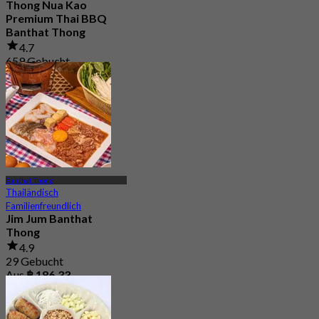
Thong Nua Kao
Premium Thai BBQ
Banthat Thong
4.7
659 Gebucht
Aus
฿ 529
Banthat Thong
Thailändisch
Familienfreundlich
Jim Jum Banthat
Thong
4.9
29 Gebucht
Aus
฿ 186.33