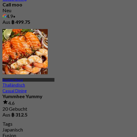
Call moo
Neu
4.9
Aus
฿ 499.75
Banthat Thong
Thailändisch
Casual Dining
Yummhee Yummy
4.6
20 Gebucht
Aus
฿ 312.5
Tags
Japanisch
Fusion