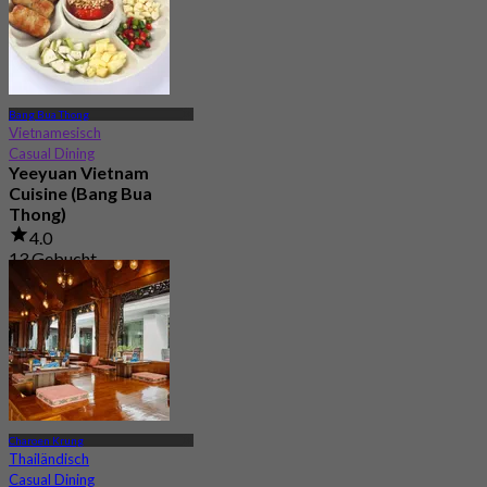
Bang Bua Thong
Vietnamesisch
Casual Dining
Yeeyuan Vietnam
Cuisine (Bang Bua
Thong)
4.0
13 Gebucht
Aus
฿ 212.5
Charoen Krung
Thailändisch
Casual Dining