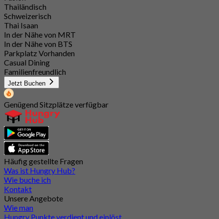
Thailändisch
Schweizerisch
Thai Isaan
In der Nähe von MRT
In der Nähe von BTS
Parkplatz Vorhanden
Casual Dining
Familienfreundlich
Jetzt Buchen
Genügend Sitzplätze verfügbar
Häufig gestellte Fragen
Was ist Hungry Hub?
Wie buche ich
Kontakt
Unsere Angebote
Wie man
Hungry Punkte verdient und einlöst