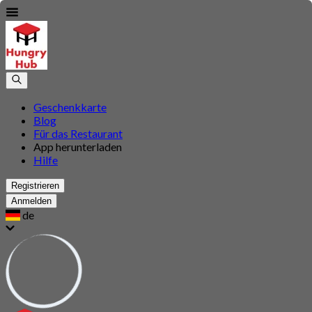
Geschenkkarte
Blog
Für das Restaurant
App herunterladen
Hilfe
Registrieren
Anmelden
de