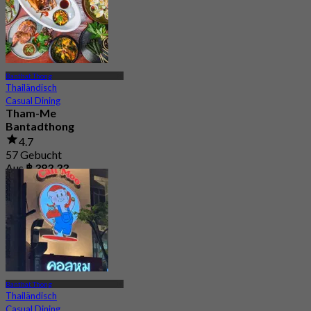
Banthat Thong
Thailändisch
Casual Dining
Tham-Me
Bantadthong
4.7
57 Gebucht
Aus
฿ 383.33
Banthat Thong
Thailändisch
Casual Dining