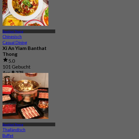
Banthat Thong
Chinesisch
Casual Dining
Xi An Yiam Banthat
Thong
5.0
101 Gebucht
Aus
฿ 275
Banthat Thong
Thailändisch
Buffet