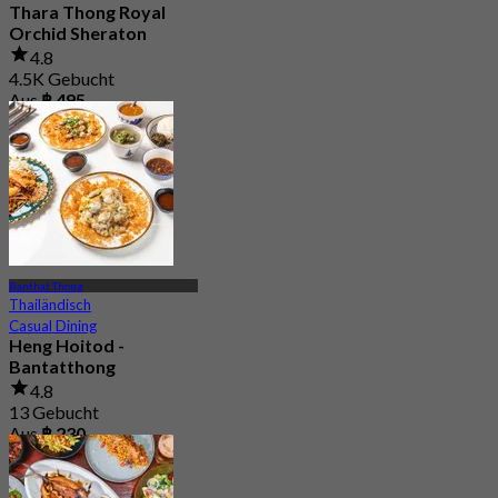
Thara Thong Royal
Orchid Sheraton
4.8
4.5K Gebucht
Aus
฿ 495
Banthat Thong
Thailändisch
Casual Dining
Heng Hoitod -
Bantatthong
4.8
13 Gebucht
Aus
฿ 230