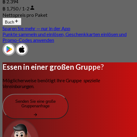
฿ 2.394
฿ 1,750 / 1-2
Nettopreis pro Paket
Buch
Sparen Sie mehr — nur in der App
Punkte sammeln und einlösen, Geschenkkarten einlösen und
Promo-Codes anwenden
Essen in einer großen Gruppe?
Möglicherweise benötigt Ihre Gruppe
spezielle
Vereinbarungen.
Senden Sie eine große
Gruppenanfrage