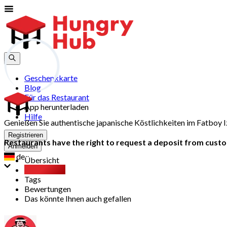
Geschenkkarte
Blog
Für das Restaurant
App herunterladen
Hilfe
Genießen Sie authentische japanische Köstlichkeiten im Fatbo
Registrieren
Restaurants have the right to request a deposit from custom
Anmelden
de
Übersicht
Party Pack
Tags
Bewertungen
Das könnte Ihnen auch gefallen