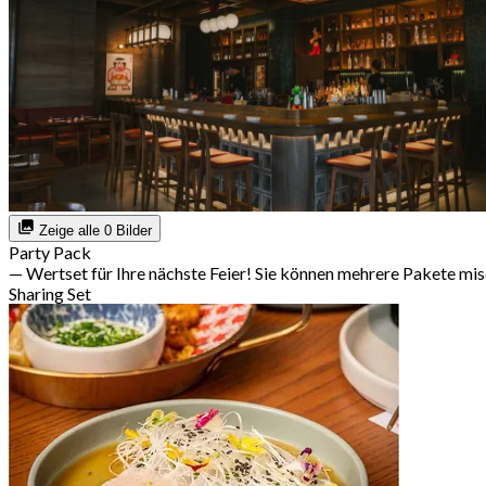
Zeige alle 0 Bilder
Party Pack
— Wertset für Ihre nächste Feier! Sie können mehrere Pakete mi
Sharing Set