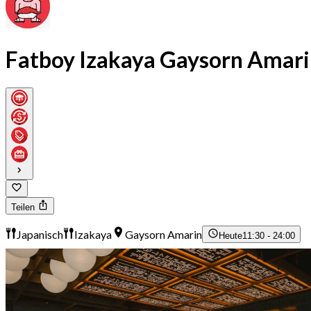
Fatboy Izakaya Gaysorn Amar
Teilen
Japanisch
Izakaya
Gaysorn Amarin
Heute
11:30 - 24:00