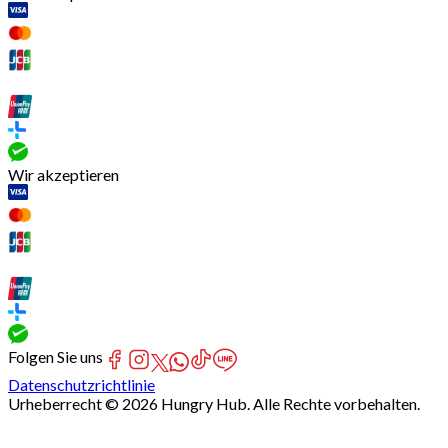
Wir akzeptieren
Folgen Sie uns
Datenschutzrichtlinie
Urheberrecht © 2026 Hungry Hub. Alle Rechte vorbehalten.
[Network]
Failed