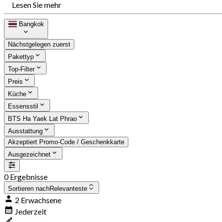
Lesen Sie mehr
Bangkok
Nächstgelegen zuerst
Pakettyp
Top-Filter
Preis
Küche
Essensstil
BTS Ha Yaek Lat Phrao
Ausstattung
Akzeptiert Promo-Code / Geschenkkarte
Ausgezeichnet
0 Ergebnisse
Sortieren nach
Relevanteste
2 Erwachsene
Jederzeit