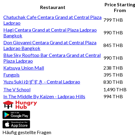
Price Startin
Restaurant
From
Chatuchak Cafe Centara Grand at Central Plaza
799 THB
Ladprao
Hagi Centara Grand at Central Plaza Ladprao
990 THB
Bangkok
Don Giovanni Centara Grand at Central Plaza
845 THB
Ladprao Bangkok
Blue Sky Rooftop Bar Centara Grand at Central
990 THB
Plaza Ladprao
Katsuya Union Mall
238 THB
Fungpls
395 THB
Yuzu Suki ゆずすき - Central Ladprao
830 THB
The V School
1,490 THB
In The Middle By Kaizen - Ladprao Hills
994 THB
Häufig gestellte Fragen