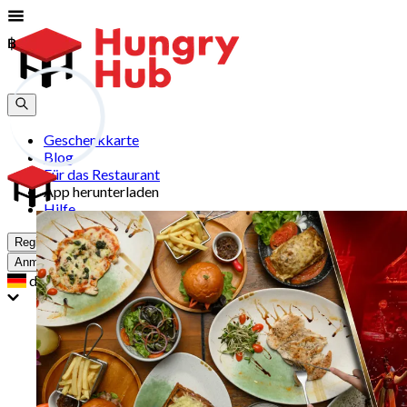
฿
฿
Geschenkkarte
Blog
Für das Restaurant
App herunterladen
Hilfe
Registrieren
Anmelden
de