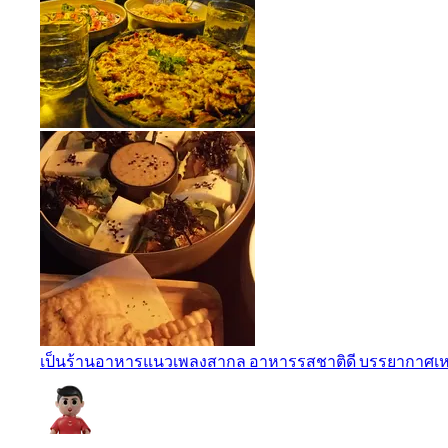
เป็นร้านอาหารแนวเพลงสากล อาหารรสชาติดี บรรยากาศเหม