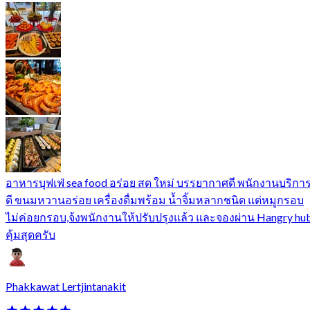
อาหารบุฟเฟ่ sea food อร่อย สด ใหม่ บรรยากาศดี พนักงานบริกา
ดี ขนมหวานอร่อย เครื่องดื่มพร้อม น้ำจิ้มหลากชนิด แต่หมูกรอบ
ไม่ค่อยกรอบ,จ้งพนักงานให้ปรับปรุงแล้ว และจองผ่าน Hangry hu
คุ้มสุดครับ
Phakkawat Lertjintanakit