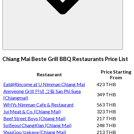
Chiang Mai Beste Grill BBQ Restaurants Price List
Price Starting
Restaurant
From
Eat@Rincome at U Nimman Chiang Mai
423 THB
Annyeong Grill 안녕 그릴 San Phi Suea
349 THB
(Chiangmai)
WHYs Nimman Cafe & Restaurant
563 THB
Jui Meat & Co. (Chiang Mai)
323 THB
Beef Street Boys (Chiang Mai)
217 THB
SoiSeoul ChangKlan (Chiang Mai)
248 THB
ShuuGou Izakaya (Chiang Mai)
213 THB