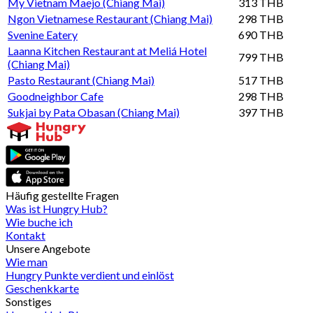
My Vietnam Maejo (Chiang Mai)
313 THB
Ngon Vietnamese Restaurant (Chiang Mai)
298 THB
Svenine Eatery
690 THB
Laanna Kitchen Restaurant at Meliá Hotel
799 THB
(Chiang Mai)
Pasto Restaurant (Chiang Mai)
517 THB
Goodneighbor Cafe
298 THB
Sukjai by Pata Obasan (Chiang Mai)
397 THB
Häufig gestellte Fragen
Was ist Hungry Hub?
Wie buche ich
Kontakt
Unsere Angebote
Wie man
Hungry Punkte verdient und einlöst
Geschenkkarte
Sonstiges