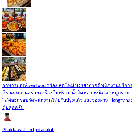
อาหารบุฟเฟ่ sea food อร่อย สด ใหม่ บรรยากาศดี พนักงานบริกา
ดี ขนมหวานอร่อย เครื่องดื่มพร้อม น้ำจิ้มหลากชนิด แต่หมูกรอบ
ไม่ค่อยกรอบ,จ้งพนักงานให้ปรับปรุงแล้ว และจองผ่าน Hangry hu
คุ้มสุดครับ
Phakkawat Lertjintanakit