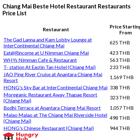
Chiang Mai Beste Hotel Restaurant Restaurants
Price List
Price Startin
Restaurant
From
The Gad Lanna and Kam Lobby Lounge at
625 THB
InterContinental Chiang Mai
Eat@Rincome at U Nimman Chiang Mai
423 THB
WHYs Nimman Cafe & Restaurant
563 THB
T- station At Eastin Tan Hotel (Chiang Mai)
233 THB
JAO Ping River Cruise at Anantara Chiang Mai
1,169 THB
Resort
HONG's Sky Bar at InterContinental Chiang Mai
338 THB
Moreganic Restaurant Away Thapae Resort
323 THB
(Chiang Mai)
Bodhi Terrace at Anantara Chiang Mai Resort
1,057 THB
Malao Malao at The Chiang Mai Riverside Hotel
498 THB
(Chiang Mai)
HONG's Chinese Restaurant (Chiang Mai)
944 THB