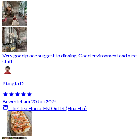
Very good place suggest to dinning. Good environment and nice
staff.
Piangta D.
Bewertet am 20 Juli 2025
The' Tea House FN Outlet (Hua Hin)