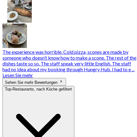
The experience was horrible. Cold pizza, scones are made by
someone who doesn’t know how to make a scone. The rest of the
dishes taste so so. The staff speak very little English. The staff
had no idea about my booking through Hungry Hub. I had to e ...
Lesen Sie mehr
Sehen Sie mehr Bewertungen
Top-Restaurants, nach Küche gefiltert