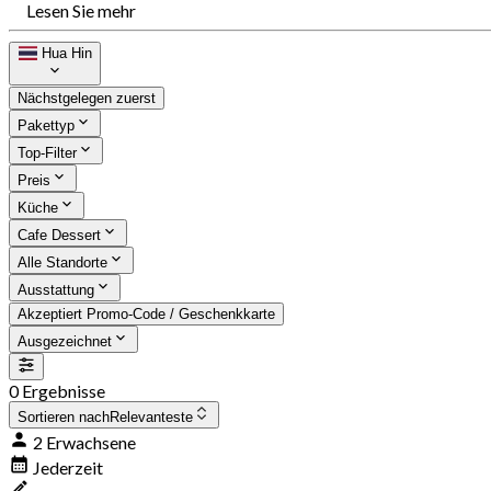
Lesen Sie mehr
Hua Hin
Nächstgelegen zuerst
Pakettyp
Top-Filter
Preis
Küche
Cafe Dessert
Alle Standorte
Ausstattung
Akzeptiert Promo-Code / Geschenkkarte
Ausgezeichnet
0 Ergebnisse
Sortieren nach
Relevanteste
2 Erwachsene
Jederzeit