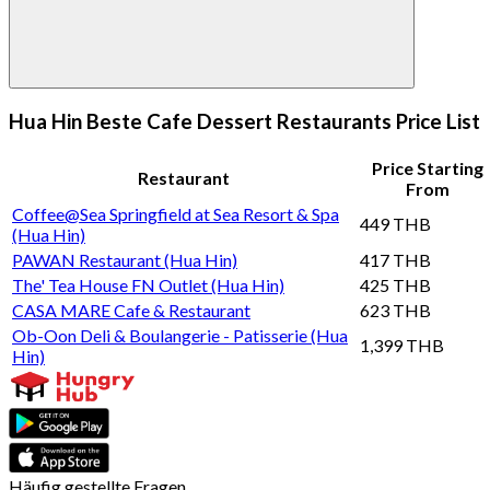
Hua Hin Beste Cafe Dessert Restaurants Price List
Price Starting
Restaurant
From
Coffee@Sea Springfield at Sea Resort & Spa
449 THB
(Hua Hin)
PAWAN Restaurant (Hua Hin)
417 THB
The' Tea House FN Outlet (Hua Hin)
425 THB
CASA MARE Cafe & Restaurant
623 THB
Ob-Oon Deli & Boulangerie - Patisserie (Hua
1,399 THB
Hin)
Häufig gestellte Fragen