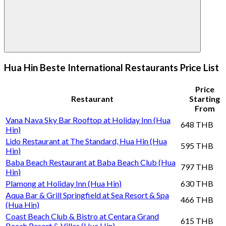
Hua Hin Beste International Restaurants Price List
Price
Restaurant
Starting
From
Vana Nava Sky Bar Rooftop at Holiday Inn (Hua
648 THB
Hin)
Lido Restaurant at The Standard, Hua Hin (Hua
595 THB
Hin)
Baba Beach Restaurant at Baba Beach Club (Hua
797 THB
Hin)
Plamong at Holiday Inn (Hua Hin)
630 THB
Aqua Bar & Grill Springfield at Sea Resort & Spa
466 THB
(Hua Hin)
Coast Beach Club & Bistro at Centara Grand
615 THB
Beach Resort & Villas (Hua Hin)