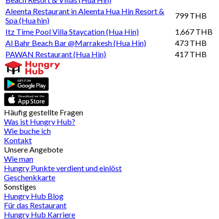
Aleenta Restaurant in Aleenta Hua Hin Resort &
799 THB
Spa (Hua hin)
Itz Time Pool Villa Staycation (Hua Hin)
1,667 THB
Al Bahr Beach Bar @Marrakesh (Hua Hin)
473 THB
PAWAN Restaurant (Hua Hin)
417 THB
Häufig gestellte Fragen
Was ist Hungry Hub?
Wie buche ich
Kontakt
Unsere Angebote
Wie man
Hungry Punkte verdient und einlöst
Geschenkkarte
Sonstiges
Hungry Hub Blog
Für das Restaurant
Hungry Hub Karriere