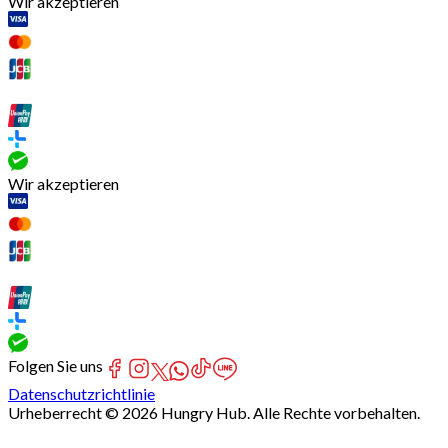
Wir akzeptieren
Wir akzeptieren
Folgen Sie uns
Datenschutzrichtlinie
Urheberrecht © 2026 Hungry Hub. Alle Rechte vorbehalten.
[Network]