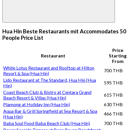
Hua Hin Beste Restaurants mit Accommodates 50
People Price List
Price
Restaurant
Starting
From
White Lotus Restaurant and Rooftop at Hilton
700 THB
Resort & Spa (Hua Hin)
Lido Restaurant at The Standard, Hua Hin (Hua
595 THB
Hin)
Coast Beach Club & Bistro at Centara Grand
615 THB
Beach Resort & Villas (Hua Hin)
Plamong at Holiday Inn (Hua Hin)
630 THB
Aqua Bar & Grill Springfield at Sea Resort & Spa
466 THB
(Hua Hin)
Baba Soul Food Baba Beach Club (Hua Hin)
700 THB
Bayan Seaside Terrace at Baan Bayan Beachfront