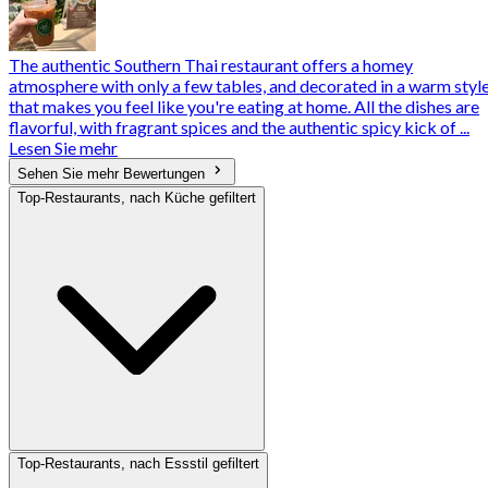
The authentic Southern Thai restaurant offers a homey
atmosphere with only a few tables, and decorated in a warm styl
that makes you feel like you're eating at home. All the dishes are
flavorful, with fragrant spices and the authentic spicy kick of ...
Lesen Sie mehr
Sehen Sie mehr Bewertungen
Top-Restaurants, nach Küche gefiltert
Top-Restaurants, nach Essstil gefiltert