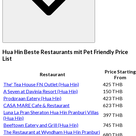
Hua Hin Beste Restaurants mit Pet Friendly Price
List
Price Starting
Restaurant
From
The' Tea House FN Outlet (Hua Hin)
425 THB
A Seven at Davinia Resort (Hua Hin)
150 THB
Prodpraan Eatery (Hua Hin)
423 THB
CASA MARE Cafe & Restaurant
623 THB
Luna La Pran Sheraton Hua Hin Pranburi Villas
397 THB
(Hua Hin)
Beeftown Eatery and Grill (Hua Hin)
745 THB
The Restaurant at Wyndham Hua Hin Pranburi
680 THB