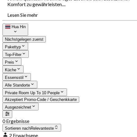
Komfort zu gewährleisten....
Lesen Sie mehr
Hua Hin
Nächstgelegen zuerst
Pakettyp
Top-Filter
Preis
Küche
Essensstil
Alle Standorte
Private Room Up To 10 People
Akzeptiert Promo-Code / Geschenkkarte
Ausgezeichnet
0 Ergebnisse
Sortieren nach
Relevanteste
2 Erwachsene