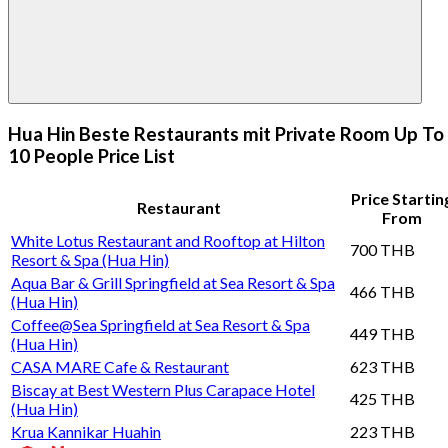
Hua Hin Beste Restaurants mit Private Room Up To
10 People Price List
Price Startin
Restaurant
From
White Lotus Restaurant and Rooftop at Hilton
700 THB
Resort & Spa (Hua Hin)
Aqua Bar & Grill Springfield at Sea Resort & Spa
466 THB
(Hua Hin)
Coffee@Sea Springfield at Sea Resort & Spa
449 THB
(Hua Hin)
CASA MARE Cafe & Restaurant
623 THB
Biscay at Best Western Plus Carapace Hotel
425 THB
(Hua Hin)
Krua Kannikar Huahin
223 THB