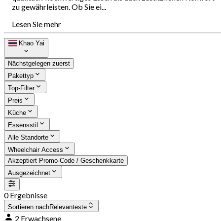
zu gewährleisten. Ob Sie ei...
Lesen Sie mehr
Khao Yai
Nächstgelegen zuerst
Pakettyp
Top-Filter
Preis
Küche
Essensstil
Alle Standorte
Wheelchair Access
Akzeptiert Promo-Code / Geschenkkarte
Ausgezeichnet
0 Ergebnisse
Sortieren nach
Relevanteste
2 Erwachsene