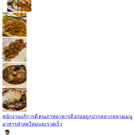
พนักงานบริการดี คุณภาพอาหารดี อร่อยถูกปากหลากหลายเมนู
อาหารทำสดใหม่และรวดเร็ว