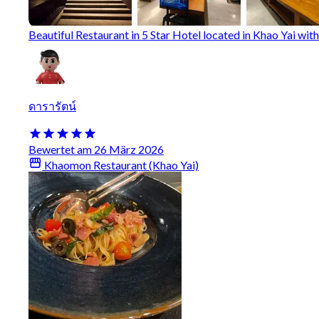
Beautiful Restaurant in 5 Star Hotel located in Khao Yai wit
ดารารัตน์
Bewertet am 26 März 2026
Khaomon Restaurant (Khao Yai)