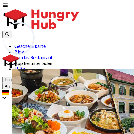
฿
฿
Geschenkkarte
Blog
Für das Restaurant
App herunterladen
Hilfe
Registrieren
Anmelden
de