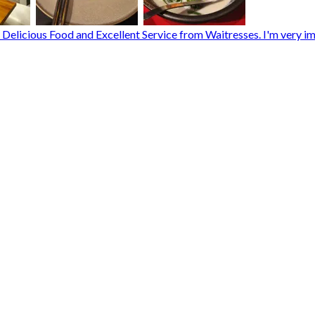
h Delicious Food and Excellent Service from Waitresses. I'm very i