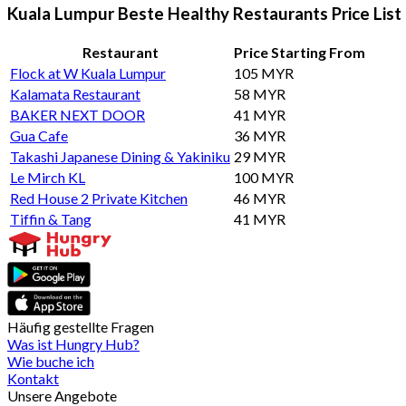
Kuala Lumpur Beste Healthy Restaurants Price List
Restaurant
Price Starting From
Flock at W Kuala Lumpur
105 MYR
Kalamata Restaurant
58 MYR
BAKER NEXT DOOR
41 MYR
Gua Cafe
36 MYR
Takashi Japanese Dining & Yakiniku
29 MYR
Le Mirch KL
100 MYR
Red House 2 Private Kitchen
46 MYR
Tiffin & Tang
41 MYR
Häufig gestellte Fragen
Was ist Hungry Hub?
Wie buche ich
Kontakt
Unsere Angebote