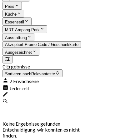
Preis
Küche
Essensstil
MRT Ampang Park
Ausstattung
Akzeptiert Promo-Code / Geschenkkarte
Ausgezeichnet
0 Ergebnisse
Sortieren nach
Relevanteste
2 Erwachsene
Jederzeit
Keine Ergebnisse gefunden
Entschuldigung, wir konnten es nicht
finden.