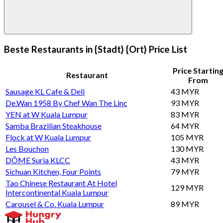
Beste Restaurants in {Stadt} {Ort} Price List
Price Startin
Restaurant
From
Sausage KL Cafe & Deli
43 MYR
De.Wan 1958 By Chef Wan The Linc
93 MYR
YEN at W Kuala Lumpur
83 MYR
Samba Brazilian Steakhouse
64 MYR
Flock at W Kuala Lumpur
105 MYR
Les Bouchon
130 MYR
DÔME Suria KLCC
43 MYR
Sichuan Kitchen, Four Points
79 MYR
Tao Chinese Restaurant At Hotel
129 MYR
Intercontinental Kuala Lumpur
Carousel & Co. Kuala Lumpur
89 MYR