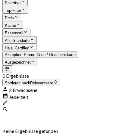
Pakettyp
Top-Filter
Preis
Küche
Essensstil
Alle Standorte
Halal Certified
Akzeptiert Promo-Code / Geschenkkarte
Ausgezeichnet
0 Ergebnisse
Sortieren nach
Relevanteste
2 Erwachsene
Jederzeit
Keine Ergebnisse gefunden