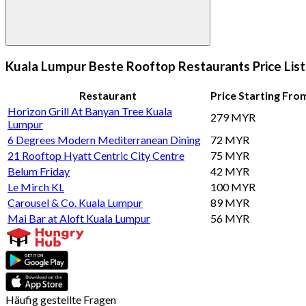
Kuala Lumpur Beste Rooftop Restaurants Price List
Restaurant
Price Starting Fro
Horizon Grill At Banyan Tree Kuala
279 MYR
Lumpur
6 Degrees Modern Mediterranean Dining
72 MYR
21 Rooftop Hyatt Centric City Centre
75 MYR
Belum Friday
42 MYR
Le Mirch KL
100 MYR
Carousel & Co. Kuala Lumpur
89 MYR
Mai Bar at Aloft Kuala Lumpur
56 MYR
Häufig gestellte Fragen