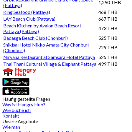
1,290 THB
(Pattaya)
King Seafood (Pattaya)
468 THB
LAY Beach Club (Pattaya)
667 THB
Beach Kitchen by Avalon Beach Resort
473 THB
Pattaya (Pattaya)
Badasga Beach Club (Chonburi)
525 THB
Shikisai Hotel Nikko Amata City Chonburi
729 THB
(Chonburi)
Nirvana Restaurant at Samsara Hotel Pattaya
525 THB
Thai Thani Cultural Village & Elephant Pattaya
499 THB
Häufig gestellte Fragen
Was ist Hungry Hub?
Wie buche ich
Kontakt
Unsere Angebote
Wie man