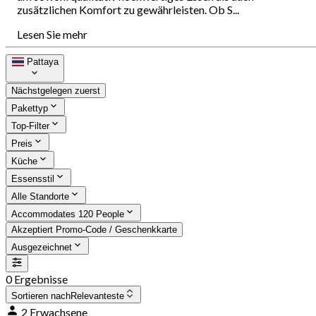
zusätzlichen Komfort zu gewährleisten. Ob S...
Lesen Sie mehr
Pattaya
Nächstgelegen zuerst
Pakettyp
Top-Filter
Preis
Küche
Essensstil
Alle Standorte
Accommodates 120 People
Akzeptiert Promo-Code / Geschenkkarte
Ausgezeichnet
0 Ergebnisse
Sortieren nach
Relevanteste
2 Erwachsene