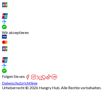
Wir akzeptieren
Folgen Sie uns
Datenschutzrichtlinie
Urheberrecht © 2026 Hungry Hub. Alle Rechte vorbehalten.
[Network]
Failed
to
fetch