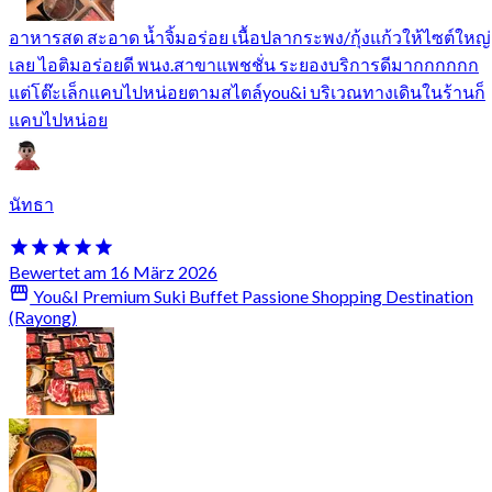
อาหารสด สะอาด น้ำจิ้มอร่อย เนื้อปลากระพง/กุ้งแก้วให้ไซต์ใหญ่
เลย ไอติมอร่อยดี พนง.สาขาแพชชั่น ระยองบริการดีมากกกกกก
แต่โต๊ะเล็กแคบไปหน่อยตามสไตล์you&i บริเวณทางเดินในร้านก็
แคบไปหน่อย
นัทธา
Bewertet am 16 März 2026
You&I Premium Suki Buffet Passione Shopping Destination
(Rayong)