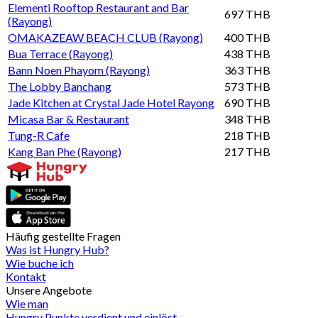
Elementi Rooftop Restaurant and Bar
697 THB
(Rayong)
OMAKAZEAW BEACH CLUB (Rayong)
400 THB
Bua Terrace (Rayong)
438 THB
Bann Noen Phayom (Rayong)
363 THB
The Lobby Banchang
573 THB
Jade Kitchen at Crystal Jade Hotel Rayong
690 THB
Micasa Bar & Restaurant
348 THB
Tung-R Cafe
218 THB
Kang Ban Phe (Rayong)
217 THB
Häufig gestellte Fragen
Was ist Hungry Hub?
Wie buche ich
Kontakt
Unsere Angebote
Wie man
Hungry Punkte verdient und einlöst