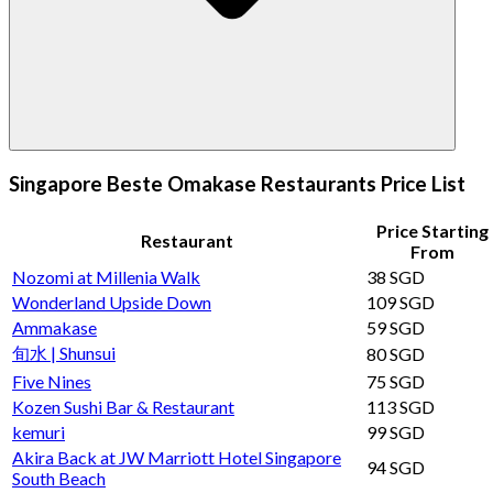
Singapore Beste Omakase Restaurants Price List
Price Starting
Restaurant
From
Nozomi at Millenia Walk
38 SGD
Wonderland Upside Down
109 SGD
Ammakase
59 SGD
旬水 | Shunsui
80 SGD
Five Nines
75 SGD
Kozen Sushi Bar & Restaurant
113 SGD
kemuri
99 SGD
Akira Back at JW Marriott Hotel Singapore
94 SGD
South Beach