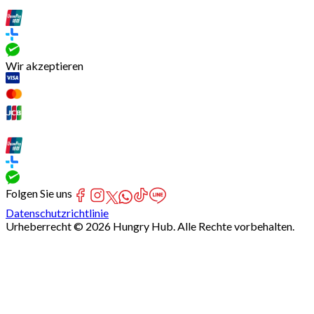
Wir akzeptieren
Folgen Sie uns
Datenschutzrichtlinie
Urheberrecht © 2026 Hungry Hub. Alle Rechte vorbehalten.
[Network]
Failed
to
fetch