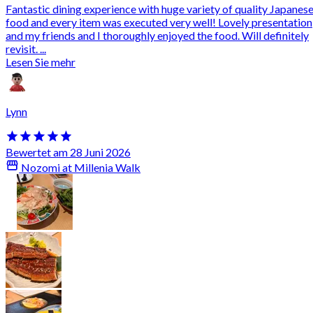
Fantastic dining experience with huge variety of quality Japanes
food and every item was executed very well! Lovely presentation
and my friends and I thoroughly enjoyed the food. Will definitely
revisit. ...
Lesen Sie mehr
Lynn
Bewertet am 28 Juni 2026
Nozomi at Millenia Walk