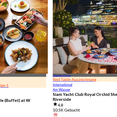
Charoen Krung
Red Table Auszeichnung
International
len 1
Am Wasser
Siam Yacht Club Royal Orchid Sh
Riverside
le (Buffet) at W
4.8
10.5K Gebucht