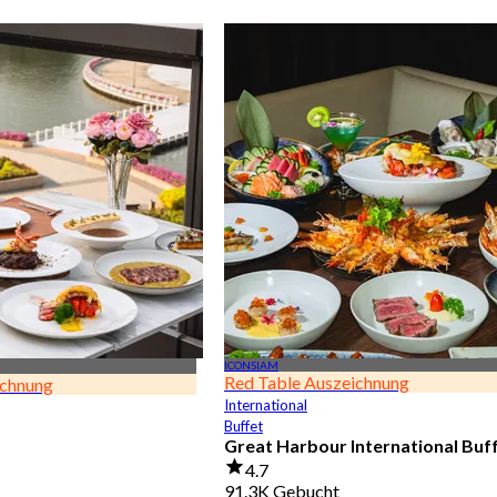
ICONSIAM
Red Table Auszeichnung
ichnung
International
Buffet
Great Harbour International Buf
4.7
91.3K Gebucht