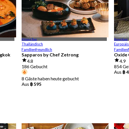
Khlong Toei
Bang Kapi
Thailändisch
Europäis
Familienfreundlich
Familien
ngkok
Sapparos by Chef Zetrong
Oxide 
4.8
4.9
186 Gebucht
854 Ge
Aus
฿ 
8 Gäste haben heute gebucht
Aus
฿ 595