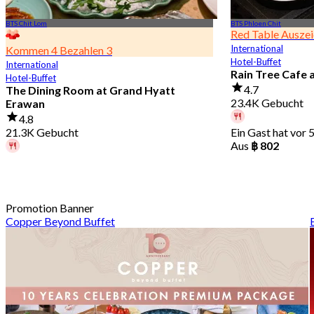
BTS Chit Lom
BTS Phloen Chit
Red Table Ausze
International
Kommen 4 Bezahlen 3
Hotel-Buffet
International
Rain Tree Cafe 
Hotel-Buffet
4.7
The Dining Room at Grand Hyatt
23.4K Gebucht
Erawan
4.8
21.3K Gebucht
Ein Gast hat vor 
Aus
฿ 802
Ein Gast hat vor 3 Std. gebucht
Aus
฿ 1,087.5
Promotion Banner
Copper Beyond Buffet