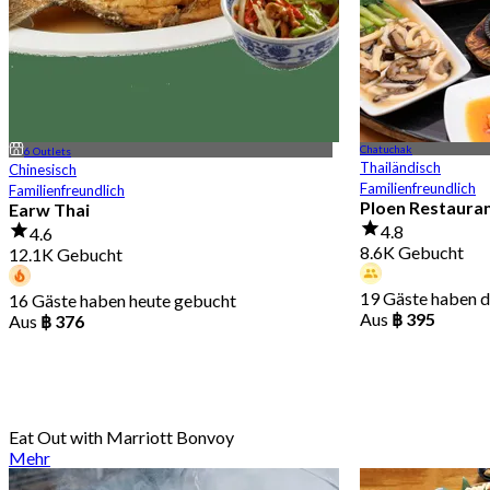
Chatuchak
6 Outlets
Thailändisch
Chinesisch
Familienfreundlich
Familienfreundlich
Ploen Restaura
Earw Thai
4.8
4.6
8.6K Gebucht
12.1K Gebucht
19 Gäste haben 
16 Gäste haben heute gebucht
Aus
฿ 395
Aus
฿ 376
Eat Out with Marriott Bonvoy
Mehr