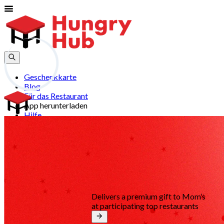
Geschenkkarte
Blog
Für das Restaurant
App herunterladen
Hilfe
Registrieren
Anmelden
de
Delivers a premium gift to Mom’s
at participating top restaurants