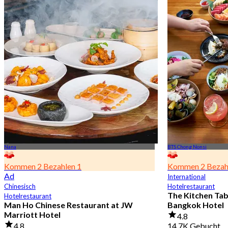
Nana
BTS Chong Nonsi
Kommen 2 Bezahlen 1
Kommen 2 Bezah
Ad
International
Chinesisch
Hotelrestaurant
The Kitchen Tab
Hotelrestaurant
Man Ho Chinese Restaurant at JW
Bangkok Hotel
Marriott Hotel
4.8
4.8
14.7K Gebucht