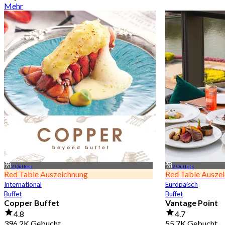
Mehr
2 Outlets
2 Outlets
Red Table Auszeichnung
Red Table Ausze
International
Europäisch
Buffet
Buffet
Copper Buffet
Vantage Point
4.8
4.7
396.2K Gebucht
55.7K Gebucht