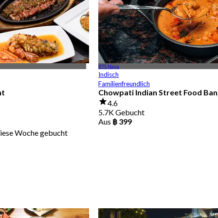
BTS Nana
Indisch
Familienfreundlich
nt
Chowpati Indian Street Food Ba
4.6
5.7K Gebucht
Aus
฿ 399
diese Woche gebucht