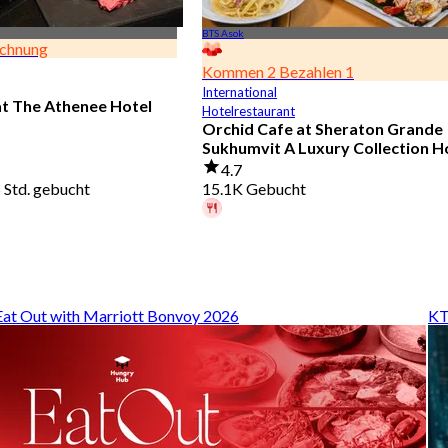
BTS Asok
ichnung
Kommen 2 Bezahlen 1
International
at The Athenee Hotel
Hotelrestaurant
Orchid Cafe at Sheraton Grande
Sukhumvit A Luxury Collection H
4.7
5 Std. gebucht
15.1K Gebucht
Ein Gast hat vor 1 Std. gebucht
Aus
฿ 776
Eat Out with Marriott Bonvoy 2026
KT