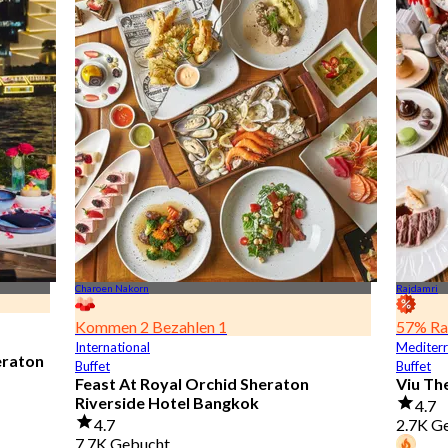
Charoen Nakorn
Rajdamri
Kommen 2 Bezahlen 1
57% Ra
International
Mediter
eraton
Buffet
Buffet
Feast At Royal Orchid Sheraton
Viu Th
Riverside Hotel Bangkok
4.7
4.7
2.7K G
7.7K Gebucht