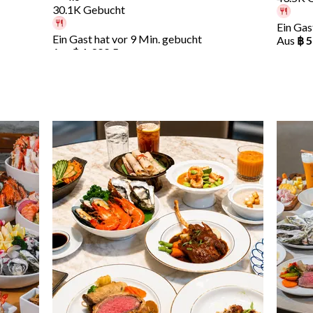
30.1K Gebucht
Ein Gas
Ein Gast hat vor 9 Min. gebucht
Aus
฿ 
Aus
฿ 1,399.5