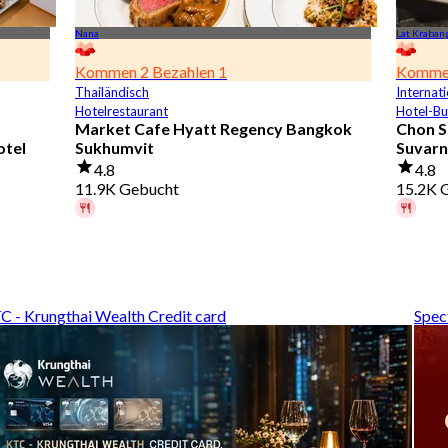
Nana
Lat Kraban
Kommen 2 Bezahlen 1
Kommen
Thailändisch
Internati
Hotelrestaurant
Hotel-Bu
Market Cafe Hyatt Regency Bangkok
Chon S
otel
Sukhumvit
Suvarn
4.8
4.8
11.9K Gebucht
15.2K 
Ein Gast hat vor 2 Std. gebucht
Ein Gas
Aus
฿ 382.5
Aus
฿ 
C - Krungthai Wealth Credit card
Spec