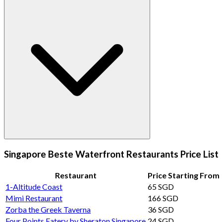
Singapore Beste Waterfront Restaurants Price List
Restaurant
Price Starting From
1-Altitude Coast
65 SGD
Mimi Restaurant
166 SGD
Zorba the Greek Taverna
36 SGD
Four Points Eatery by Sheraton Singapore
24 SGD