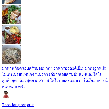
มาทานกับครอบครัวบ่อยมากๆ อาหารอร่อยดีเยี่ยมมาตรฐานเดิม
ไม่เคยเปลี่ยน พนักงานบริการดีมากเลยครับ ยิ้มแย้มและใส่ใจ
ลูกค้าสุด ๆน้องพูดจาดี สุภาพ ใส่ใจรายละเอียด ทำให้มื้ออาหารนี้
พิเศษมากครับ
Thon Jatupornjarus