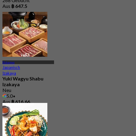
268 Gebucht
Aus
฿ 647.5
Ekkamai
Japanisch
Izakaya
Yuki Wagyu Shabu
Izakaya
Neu
5.0
Aus
฿ 616.66