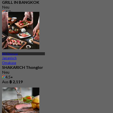
GRILL IN BANGKOK
Neu
4.7
Aus
฿ 347.5
BTS Thong Lor
Japanisch
Omakase
SHAKARICH Thonglor
Neu
4.5
Aus
฿ 2,119