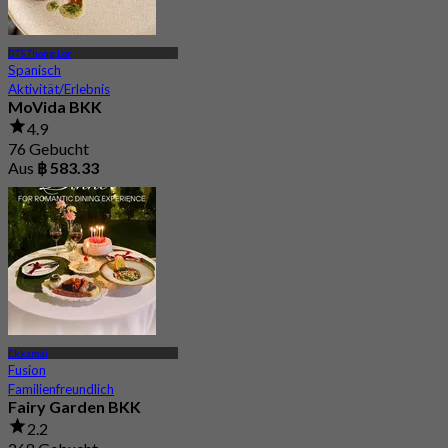
BTS Thong Lor
Spanisch
Aktivität/Erlebnis
MoVida BKK
4.9
76 Gebucht
Aus
฿ 583.33
Ekkamai
Fusion
Familienfreundlich
Fairy Garden BKK
2.2