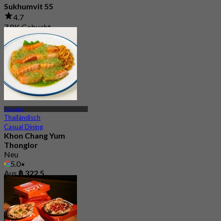
Sukhumvit 55
4.7
7.8K Gebucht
Aus
฿ 425
Thonglor
Thailändisch
Casual Dining
Khon Chang Yum
Thonglor
Neu
5.0
Aus
฿ 322.5