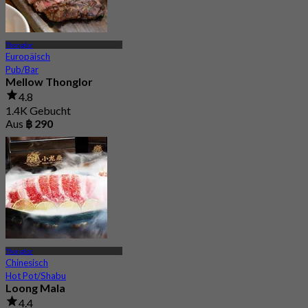
Thonglor
Europäisch
Pub/Bar
Mellow Thonglor
4.8
1.4K Gebucht
Aus
฿ 290
Thonglor
Chinesisch
Hot Pot/Shabu
Loong Mala
4.4