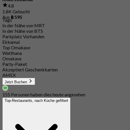
4.8
1.8K Gebucht
Aus
฿ 595
Tags
In der Nähe von MRT
In der Nähe von BTS
Parkplatz Vorhanden
Ekkamai
Top Omakase
Watthana
Omakase
Party-Paket
Akzeptiert Geschenkkarten
AMEX
Jetzt Buchen
155 Personen haben dies heute angesehen
Top-Restaurants, nach Küche gefiltert