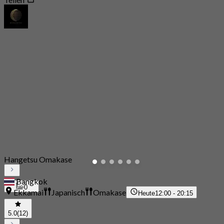
Hangetsu Omakase
Bangkok
0
Ekkamai
Japanisch
Omakase
Heute
12:00 - 20:15
5.0
(12)