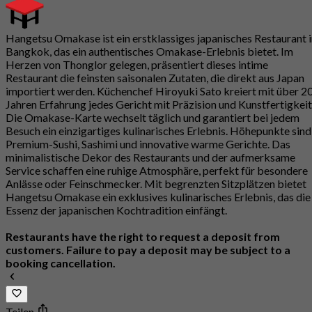
Hangetsu Omakase ist ein erstklassiges japanisches Restaurant 
Bangkok, das ein authentisches Omakase-Erlebnis bietet. Im
Herzen von Thonglor gelegen, präsentiert dieses intime
Restaurant die feinsten saisonalen Zutaten, die direkt aus Japan
importiert werden. Küchenchef Hiroyuki Sato kreiert mit über 2
Jahren Erfahrung jedes Gericht mit Präzision und Kunstfertigkeit
Die Omakase-Karte wechselt täglich und garantiert bei jedem
Besuch ein einzigartiges kulinarisches Erlebnis. Höhepunkte sind
Premium-Sushi, Sashimi und innovative warme Gerichte. Das
minimalistische Dekor des Restaurants und der aufmerksame
Service schaffen eine ruhige Atmosphäre, perfekt für besondere
Anlässe oder Feinschmecker. Mit begrenzten Sitzplätzen bietet
Hangetsu Omakase ein exklusives kulinarisches Erlebnis, das die
Essenz der japanischen Kochtradition einfängt.
Restaurants have the right to request a deposit from
customers. Failure to pay a deposit may be subject to a
booking cancellation.
Teilen