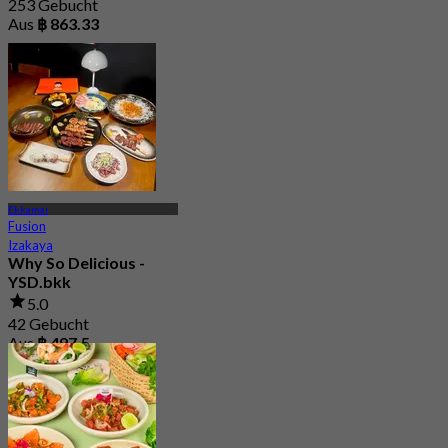
253 Gebucht
Aus
฿ 863.33
Ekkamai
Fusion
Izakaya
Why So Delicious -
YSD.bkk
5.0
42 Gebucht
Aus
฿ 497.5