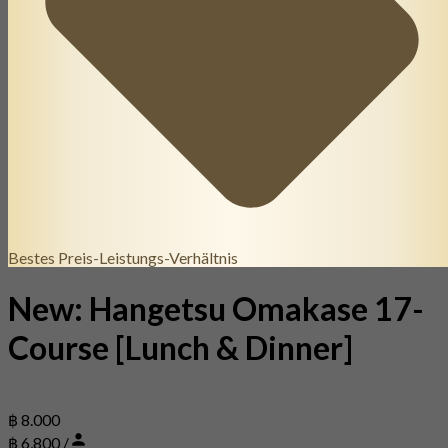
Bestes Preis-Leistungs-Verhältnis
New: Hangetsu Omakase 17-
Course [Lunch & Dinner]
฿ 8.000
฿ 6,800 /