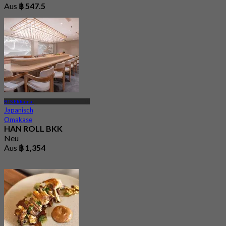
Aus
฿ 547.5
BTS Ekkamai
Japanisch
Omakase
HAN ROLL BKK
Neu
Aus
฿ 1,354