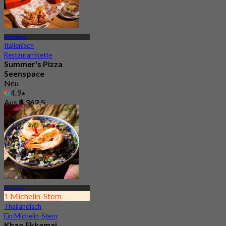
Watthana
Italienisch
Restaurantkette
Summer's Pizza
Seenspace
Neu
4.9
Aus
฿ 362.5
Ekkamai
1 Michelin-Stern
Thailändisch
Ein Michelin-Stern
Khao Ekkamai