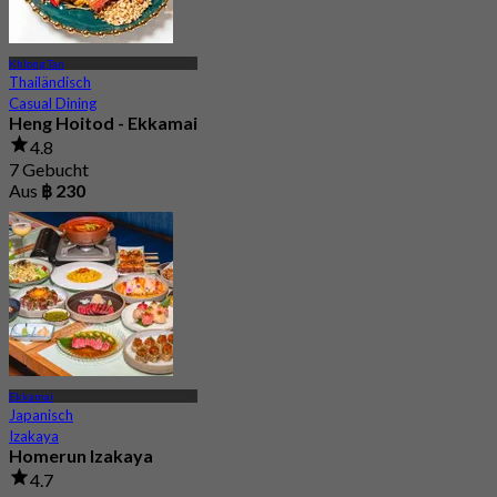
Khlong Tan
Thailändisch
Casual Dining
Heng Hoitod - Ekkamai
4.8
7 Gebucht
Aus
฿ 230
Ekkamai
Japanisch
Izakaya
Homerun Izakaya
4.7