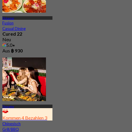
Ekkamai
Fusion
Casual Dining
Cured 22
Neu
5.0
Aus
฿ 930
Thonglor
Kommen 4 Bezahlen 3
Chinesisch
Grill/BBQ