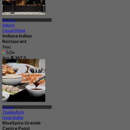
Watthana
Indisch
Casual Dining
Indiana Indian
Restaurant
Neu
5.0
Aus
฿ 367.5
Thonglor
Thailändisch
Hotel-Buffet
BlueSpice Grande
Centre Point