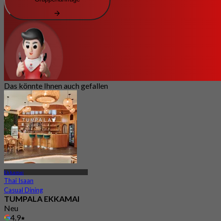
Das könnte Ihnen auch gefallen
Ekkamai
Thai Isaan
Casual Dining
TUMPALA EKKAMAI
Neu
4.9