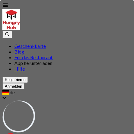
Geschenkkarte
Blog
Für das Restaurant
App herunterladen
Hilfe
Registrieren
Anmelden
de