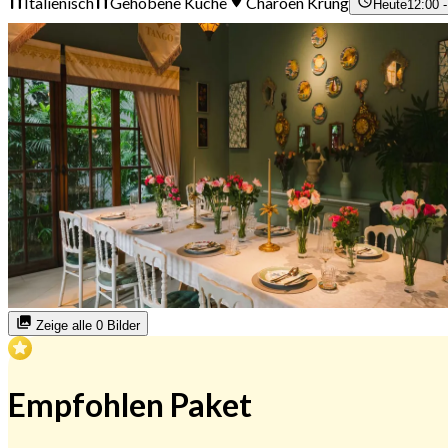
Italienisch
Gehobene Küche
Charoen Krung
Heute
12:00 
Zeige alle 0 Bilder
Empfohlen Paket