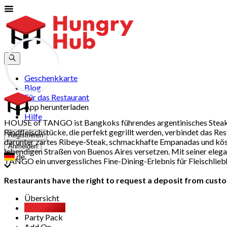
Geschenkkarte
Blog
Für das Restaurant
App herunterladen
Hilfe
HOUSE of TANGO ist Bangkoks führendes argentinisches Steakho
Rindfleischstücke, die perfekt gegrillt werden, verbindet das Re
Registrieren
darunter zartes Ribeye-Steak, schmackhafte Empanadas und köst
Anmelden
lebendigen Straßen von Buenos Aires versetzen. Mit seiner eleg
de
TANGO ein unvergessliches Fine-Dining-Erlebnis für Fleischliebh
Restaurants have the right to request a deposit from custom
Übersicht
Empfohlen
Party Pack
Add On