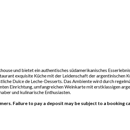
use und bietet ein authentisches südamerikanisches Esserlebnis
staurant exquisite Küche mit der Leidenschaft der argentinischen 
liche Dulce de Leche-Desserts. Das Ambiente wird durch regelmäß
anten Einrichtung, umfangreichen Weinkarte mit erstklassigen arg
aber und kulinarische Enthusiasten.
ers. Failure to pay a deposit may be subject to a booking ca