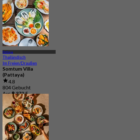
Pattaya
Thailändisch
Im Freien/Draußen
Somtum Villa
(Pattaya)
4.8
804 Gebucht
Aus
฿ 372.5