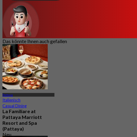
Das könnte Ihnen auch gefallen
Pattaya
Italienisch
Casual Dining
La Familiare at
Pattaya Marriott
Resort and Spa
(Pattaya)
Neu