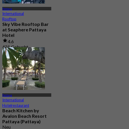
Pattaya
International
Rooftop
Sky Vibe Rooftop Bar
at Seaphere Pattaya
Hotel
4.6
421 Gebucht
Aus
฿ 495
Pattaya
International
Hotelrestaurant
Beach Kitchen by
Avalon Beach Resort
Pattaya (Pattaya)
Neu