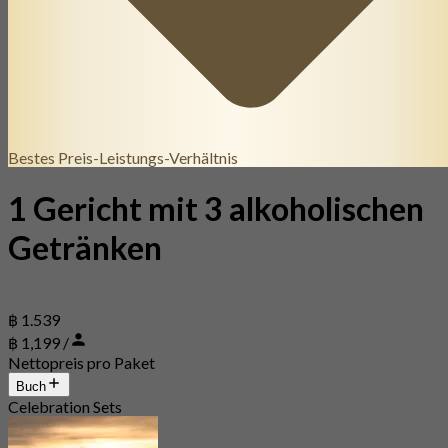
Bestes Preis-Leistungs-Verhältnis
1 Gericht mit 3 alkoholischen
Getränken
฿ 1.539
฿ 1,199 /
Nettopreis pro Paket
Buch
Celebration Sets