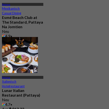
Pattaya
Mexikanisch
Casual Dining
Esmé Beach Club at
The Standard, Pattaya
Na Jomtien
Neu
4.9
Aus
฿ 1,999
Pattaya
Italienisch
Hotelrestaurant
Lunar Italian
Restaurant (Pattaya)
Neu
4.7
Aus
฿ 863.33