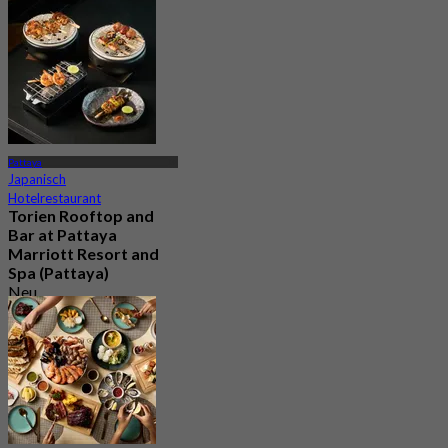
4.6
Aus
฿ 445
Pattaya
Japanisch
Hotelrestaurant
Torien Rooftop and
Bar at Pattaya
Marriott Resort and
Spa (Pattaya)
Neu
4.9
Aus
฿ 595