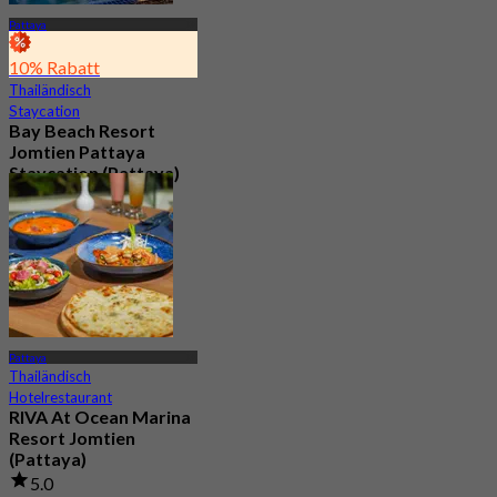
Pattaya
10% Rabatt
Thailändisch
Staycation
Bay Beach Resort
Jomtien Pattaya
Staycation (Pattaya)
Neu
Aus
฿ 1,799.5
Pattaya
Thailändisch
Hotelrestaurant
RIVA At Ocean Marina
Resort Jomtien
(Pattaya)
5.0