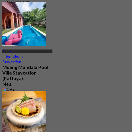
132 Gebucht
Aus
฿ 625
Pattaya
International
Staycation
Muang Mandala Pool
Villa Staycation
(Pattaya)
Neu
4.6
Aus
฿ 1,036