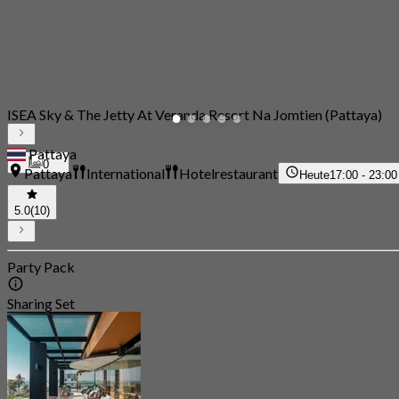
ISEA Sky & The Jetty At Veranda Resort Na Jomtien (Pattaya)
Pattaya
0
Pattaya
International
Hotelrestaurant
Heute
17:00 - 23:00
5.0
(10)
Party Pack
Sharing Set