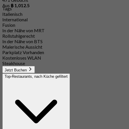
Aus
฿ 1,012.5
Tags
Italienisch
International
Fusion
In der Nähe von MRT
Rollstuhlgerecht
In der Nähe von BTS
Malerische Aussicht
Parkplatz Vorhanden
Kostenloses WLAN
Steakhouse
Jetzt Buchen
Top-Restaurants, nach Küche gefiltert