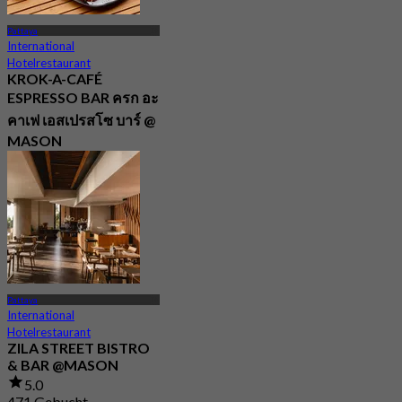
Pattaya
International
Hotelrestaurant
KROK-A-CAFÉ
ESPRESSO BAR ครก อะ
คาเฟ เอสเปรสโซ บาร์ @
MASON
Neu
4.8
Aus
฿ 1,754
Pattaya
International
Hotelrestaurant
ZILA STREET BISTRO
& BAR @MASON
5.0
471 Gebucht