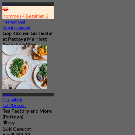
Pattaya
Kommen 4 Bezahlen 3
International
Hotelrestaurant
Goji Kitchen Grill & Bar
at Pattaya Marriott
Resort and Spa
(Pattaya)
4.2
1.1K Gebucht
Aus
฿ 1,266
Pattaya
Europäisch
Café/Dessert
Tea Factory and More
(Pattaya)
4.9
2.6K Gebucht
Aus
฿ 463.33