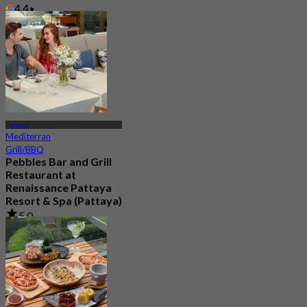
4.4
Aus
฿ 472.5
Pattaya
Mediterran
Grill/BBQ
Pebbles Bar and Grill
Restaurant at
Renaissance Pattaya
Resort & Spa (Pattaya)
5.0
322 Gebucht
Aus
฿ 699