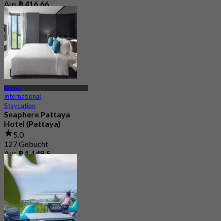
Aus
฿ 416.66
Pattaya
International
Staycation
Seaphere Pattaya
Hotel (Pattaya)
5.0
127 Gebucht
Aus
฿ 1,149.5