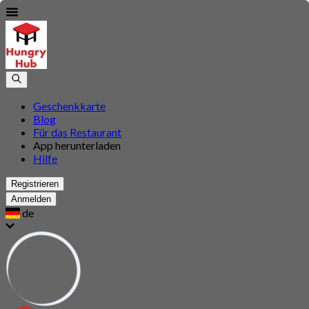
Geschenkkarte
Blog
Für das Restaurant
App herunterladen
Hilfe
Registrieren
Anmelden
de