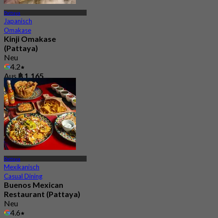
Pattaya
Japanisch
Omakase
Kinji Omakase
(Pattaya)
Neu
4.2
Aus
฿ 1,165
Pattaya
Mexikanisch
Casual Dining
Buenos Mexican
Restaurant (Pattaya)
Neu
4.6