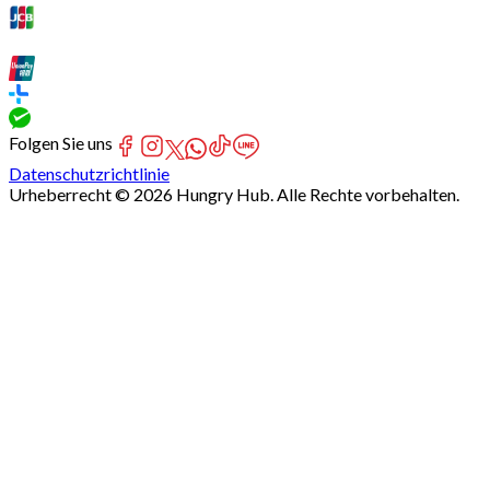
Folgen Sie uns
Datenschutzrichtlinie
Urheberrecht © 2026 Hungry Hub. Alle Rechte vorbehalten.
Failed
connect
to
server