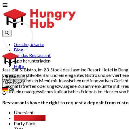
Geschenkkarte
Blog
Für das Restaurant
App herunterladen
Hilfe
Jass Bar & Bistro, im 23. Stock des Jasmine Resort Hotel in Ban
vereint eine stilvolle Bar und ein elegantes Bistro und serviert 
Registrieren
Weinkarte und ein Menü mit klassischen und innovativen Gerich
Anmelden
Geschäftstreffen oder ungezwungene Zusammenkünfte mit Freund
de
Bistro ein unvergessliches kulinarisches Erlebnis im Herzen vo
Restaurants have the right to request a deposit from custom
Übersicht
All You Can Eat
Party Pack
Tags