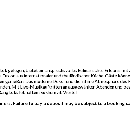
gkok gelegen, bietet ein anspruchsvolles kulinarisches Erlebnis m
eine Fusion aus internationaler und thailändischer Küche. Gäste kö
ten genießen. Das moderne Dekor und die intime Atmosphäre des 
en. Mit Live-Musikauftritten an ausgewählten Abenden und beso
n Bangkoks lebhaftem Sukhumvit-Viertel.
ers. Failure to pay a deposit may be subject to a booking ca