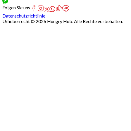
Folgen Sie uns
Datenschutzrichtlinie
Urheberrecht © 2026 Hungry Hub. Alle Rechte vorbehalten.
Failed
connect
to
server