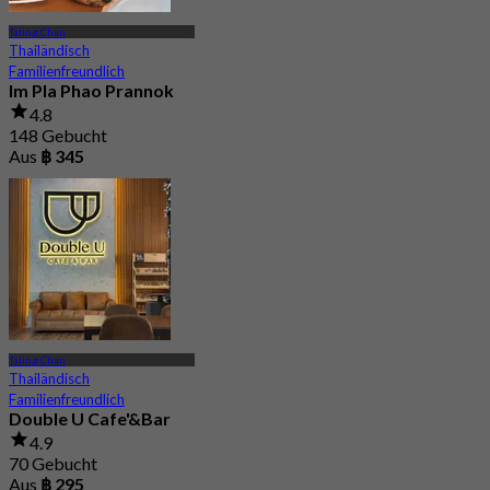
Taling Chan
Thailändisch
Familienfreundlich
Im Pla Phao Prannok
4.8
148 Gebucht
Aus
฿ 345
Taling Chan
Thailändisch
Familienfreundlich
Double U Cafe'&Bar
4.9
70 Gebucht
Aus
฿ 295