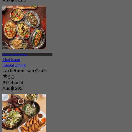
Charan Sanitwong
Thai Isaan
Casual Dining
Larb Ruen Isan Craft
5.0
9 Gebucht
Aus
฿ 295