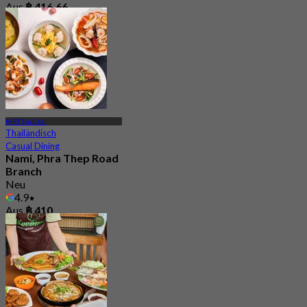
Aus
฿ 416.66
MRT Fai Chai
Thailändisch
Casual Dining
Nami, Phra Thep Road
Branch
Neu
4.9
Aus
฿ 410