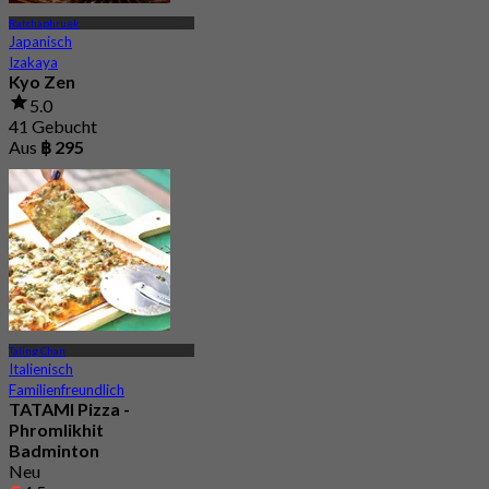
Ratchaphruek
Japanisch
Izakaya
Kyo Zen
5.0
41 Gebucht
Aus
฿ 295
Taling Chan
Italienisch
Familienfreundlich
TATAMI Pizza -
Phromlikhit
Badminton
Neu