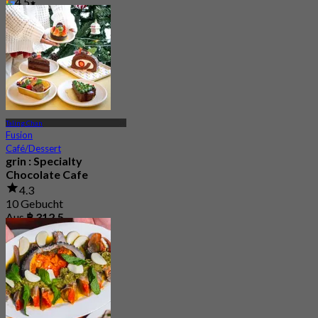
4.5
Aus
฿ 312.5
Taling Chan
Fusion
Café/Dessert
grin : Specialty
Chocolate Cafe
4.3
10 Gebucht
Aus
฿ 312.5