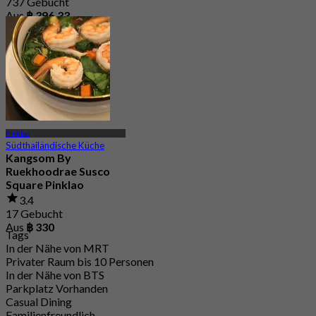
737 Gebucht
Aus
฿ 396.33
Pinklao
Südthailändische Küche
Kangsom By
Ruekhoodrae Susco
Square Pinklao
3.4
17 Gebucht
Aus
฿ 330
Tags
In der Nähe von MRT
Privater Raum bis 10 Personen
In der Nähe von BTS
Parkplatz Vorhanden
Casual Dining
Familienfreundlich