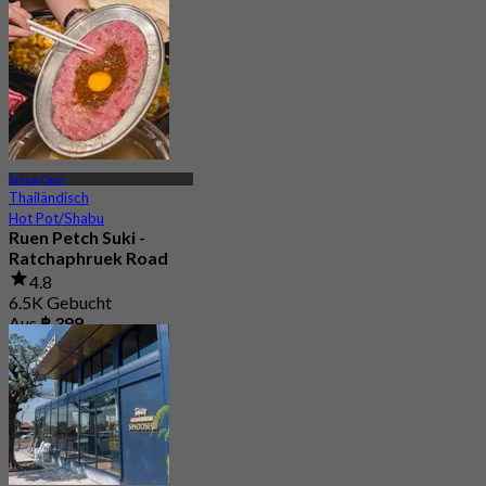
Taling Chan
Thailändisch
Hot Pot/Shabu
Ruen Petch Suki -
Ratchaphruek Road
4.8
6.5K Gebucht
Aus
฿ 399