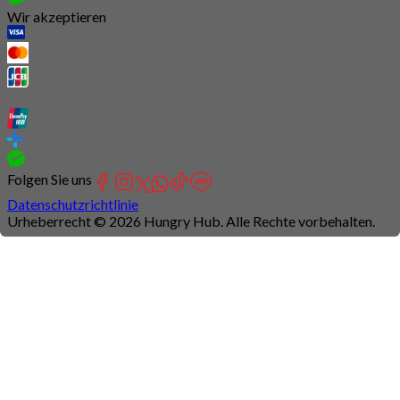
Wir akzeptieren
Folgen Sie uns
Datenschutzrichtlinie
Urheberrecht © 2026 Hungry Hub. Alle Rechte vorbehalten.
Connection
is
unstable