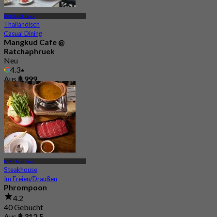
Ratchaphruek
Thailändisch
Casual Dining
Mangkud Cafe @
Ratchaphruek
Neu
4.3
Aus
฿ 999
MRT Fai Chai
Steakhouse
Im Freien/Draußen
Phrompoon
4.2
40 Gebucht
Aus
฿ 312.5