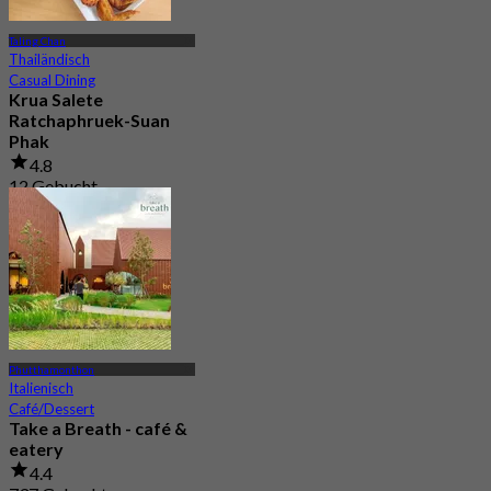
Taling Chan
Thailändisch
Casual Dining
Krua Salete
Ratchaphruek-Suan
Phak
4.8
12 Gebucht
Aus
฿ 212.5
Phutthamonthon
Italienisch
Café/Dessert
Take a Breath - café &
eatery
4.4