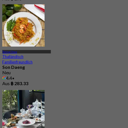
Taling Chan
Thailändisch
Familienfreundlich
Son Daeng
Neu
4.4
Aus
฿ 283.33