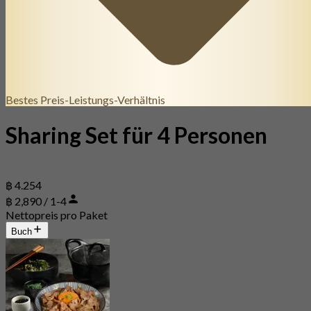
Bestes Preis-Leistungs-Verhältnis
Sharing Set für 4 Personen
฿ 4.254
฿ 2,890 / 1-4
Nettopreis pro Paket
Buch