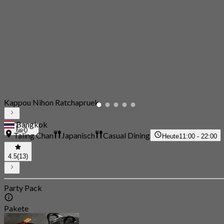
Kappou Nihon Ratchapruek
Bangkok
0
Taling Chan
Japanisch
Casual Dining
Heute
11:00 - 22:00
4.5
(13)
Party Pack
Pakete