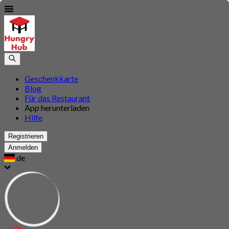
Geschenkkarte
Blog
Für das Restaurant
App herunterladen
Hilfe
Registrieren
Anmelden
de