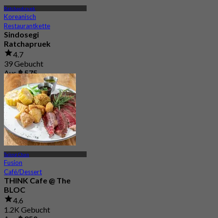
Ratchaphruek
Koreanisch
Restaurantkette
Sindosegi
Ratchapruek
4.7
39 Gebucht
Aus
฿ 575
Taling Chan
Fusion
Café/Dessert
THINK Cafe @ The
BLOC
4.6
1.2K Gebucht