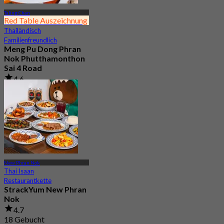
Taling Chan
Red Table Auszeichnung
Thailändisch
Familienfreundlich
Meng Pu Dong Phran
Nok Phutthamonthon
Sai 4 Road
4.6
2.9K Gebucht
Aus
฿ 323
New Phran Nok
Thai Isaan
Restaurantkette
StrackYum New Phran
Nok
4.7
18 Gebucht