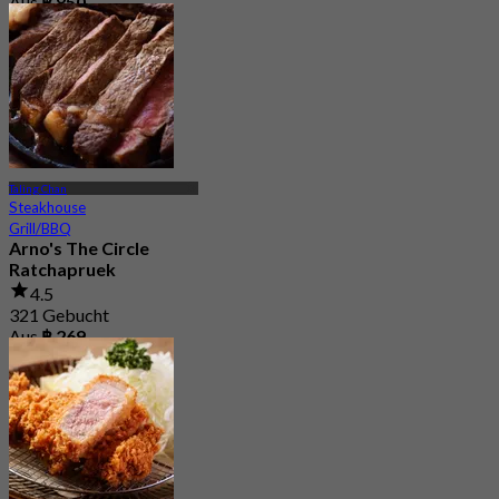
Aus
฿ 850
Taling Chan
Steakhouse
Grill/BBQ
Arno's The Circle
Ratchapruek
4.5
321 Gebucht
Aus
฿ 269