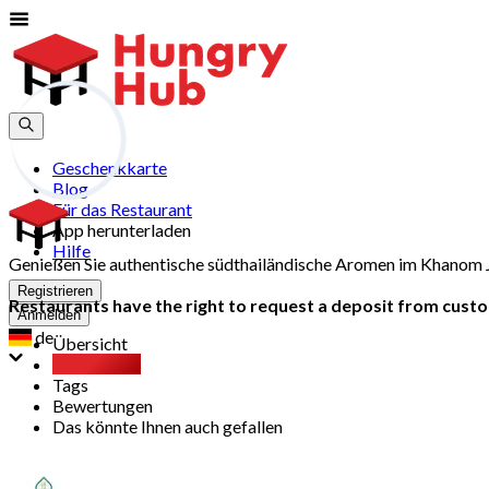
Geschenkkarte
Blog
Für das Restaurant
App herunterladen
Hilfe
Genießen Sie authentische südthailändische Aromen im Khanom 
Registrieren
Restaurants have the right to request a deposit from custom
Anmelden
de
Übersicht
Party Pack
Tags
Bewertungen
Das könnte Ihnen auch gefallen