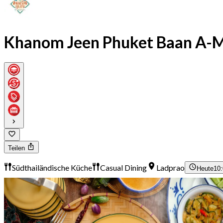
Khanom Jeen Phuket Baan A-
Teilen
Südthailändische Küche
Casual Dining
Ladprao
Heute
10: