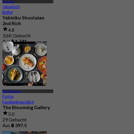
Thonglor
Japanisch
Buffet
Yakiniku Shoutaian
2nd Rich
4.8
3.6K Gebucht
Aus
฿ 1,741
BTS Thong Lor
Fusion
Familienfreundlich
The Blooming Gallery
5.0
29 Gebucht
Aus
฿ 397.5