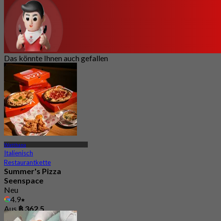
Das könnte Ihnen auch gefallen
Watthana
Italienisch
Restaurantkette
Summer's Pizza
Seenspace
Neu
4.9
Aus
฿ 362.5