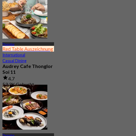
Thonglor
Red Table Auszeichnung
International
Casual Dining
Audrey Cafe Thonglor
Soi 11
4.7
53.3K Gebucht
Aus
฿ 149.5
Thonglor