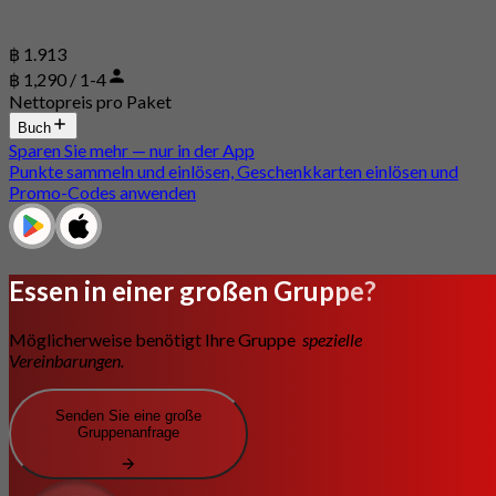
฿ 1.913
฿ 1,290 / 1-4
Nettopreis pro Paket
Buch
Sparen Sie mehr — nur in der App
Punkte sammeln und einlösen, Geschenkkarten einlösen und
Promo-Codes anwenden
Essen in einer großen Gruppe?
Möglicherweise benötigt Ihre Gruppe
spezielle
Vereinbarungen.
Senden Sie eine große
Gruppenanfrage