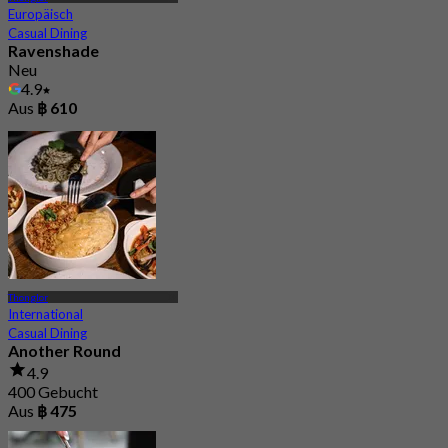
Europäisch
Casual Dining
Ravenshade
Neu
4.9
Aus
฿ 610
Thonglor
International
Casual Dining
Another Round
4.9
400 Gebucht
Aus
฿ 475