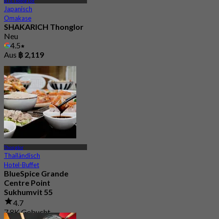
BTS Thong Lor
Japanisch
Omakase
SHAKARICH Thonglor
Neu
4.5
Aus
฿ 2,119
Thonglor
Thailändisch
Hotel-Buffet
BlueSpice Grande
Centre Point
Sukhumvit 55
4.7
7.8K Gebucht