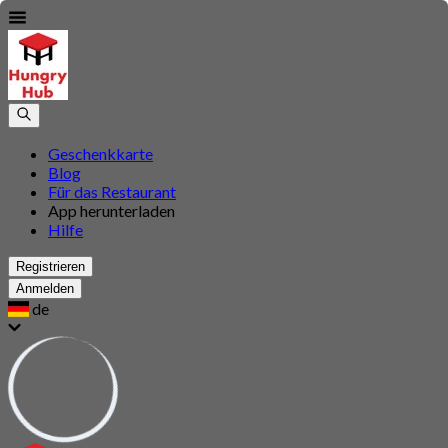
Geschenkkarte
Blog
Für das Restaurant
App herunterladen
Hilfe
Registrieren
Anmelden
de