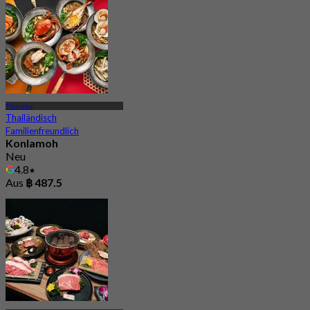
Aus
฿ 425
Thonglor
Thailändisch
Familienfreundlich
Konlamoh
Neu
4.8
Aus
฿ 487.5