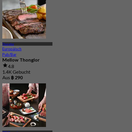
Thonglor
Europäisch
Pub/Bar
Mellow Thonglor
4.8
1.4K Gebucht
Aus
฿ 290