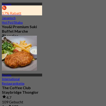
Thonglor
17% Rabatt
Japanisch
Hot Pot/Shabu
You&I Premium Suki
Buffet Marche
Thonglor
4.7
1.9K Gebucht
Aus
฿ 498
Thonglor
International
Restaurantkette
The Coffee Club
Staybridge Thonglor
4.7
109 Gebucht