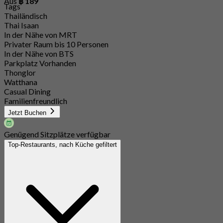
Aus
฿ 189
Tags
Thailändisch
Thai Isaan
In der Nähe von MRT
Privater Raum bis 10 Personen
In der Nähe von BTS
Parkplatz Vorhanden
Thonglor
Watthana
Casual Dining
Familienfreundlich
Jetzt Buchen
Genügend Sitzplätze verfügbar
Top-Restaurants, nach Küche gefiltert