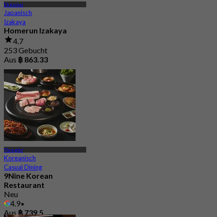
Ekkamai
Japanisch
Izakaya
Homerun Izakaya
4.7
253 Gebucht
Aus
฿ 863.33
Thonglor
Koreanisch
Casual Dining
9Nine Korean
Restaurant
Neu
4.9
Aus
฿ 739.5