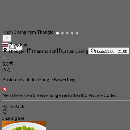
Khon Chang Yum Thonglor
Bangkok
0
Thonglor
Thailändisch
Casual Dining
Heute
11:00 - 21:00
5.0
(57)
Basierend auf der Google Bewertung
Neu Die ersten 5 Bewertungen erhalten ฿ 0 Promo-Codes!
Party Pack
Sharing Set