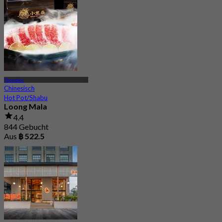
Thonglor
Chinesisch
Hot Pot/Shabu
Loong Mala
4.4
844 Gebucht
Aus
฿ 522.5