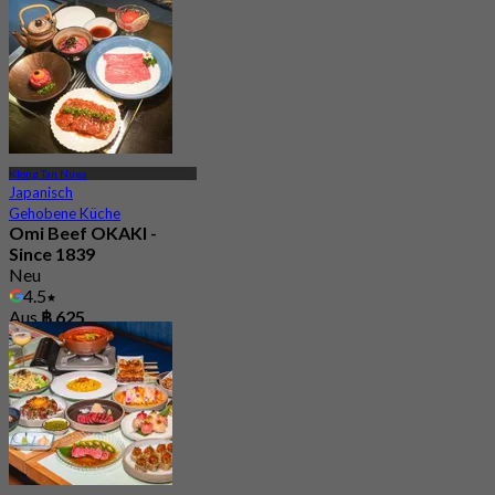
Klong Tan Nuea
Japanisch
Gehobene Küche
Omi Beef OKAKI -
Since 1839
Neu
4.5
Aus
฿ 625