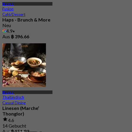
Thonglor
Fusion
Café/Dessert
Haps - Brunch & More
Neu
4.9
Aus
฿ 396.66
Thonglor
Thailändisch
Casual Dining
Linesen (Marche’
Thonglor)
4.6
14 Gebucht
Aus
฿ 151.83