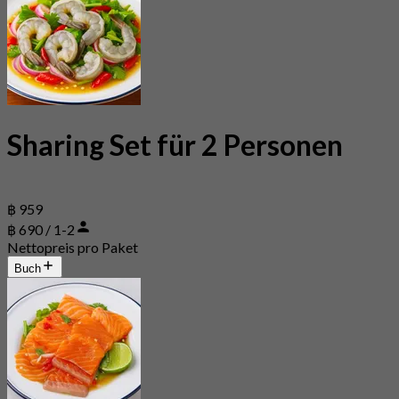
Sharing Set für 2 Personen
฿ 959
฿ 690 / 1-2
Nettopreis pro Paket
Buch