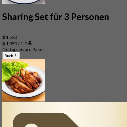
Sharing Set für 3 Personen
฿ 1.530
฿ 1,050 / 1-3
Nettopreis pro Paket
Buch