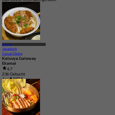
Ekkamai
Japanisch
Casual Dining
Katsuya Gateway
Ekamai
4.7
236 Gebucht
Aus
฿ 237.5