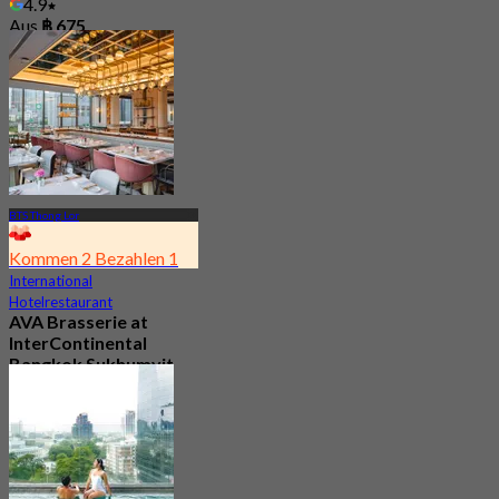
4.9
Aus
฿ 675
BTS Thong Lor
Kommen 2 Bezahlen 1
International
Hotelrestaurant
AVA Brasserie at
InterContinental
Bangkok Sukhumvit
4.7
4.1K Gebucht
Aus
฿ 525