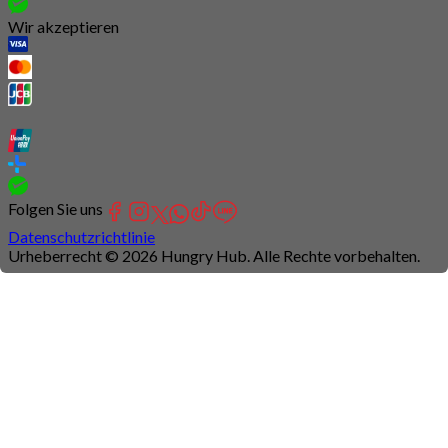
Wir akzeptieren
Folgen Sie uns
Datenschutzrichtlinie
Urheberrecht © 2026 Hungry Hub. Alle Rechte vorbehalten.
Connection
is
unstable