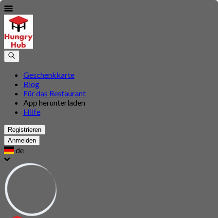
Geschenkkarte
Blog
Für das Restaurant
App herunterladen
Hilfe
Registrieren
Anmelden
de