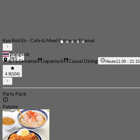
Kyo Roll En - Cafe & Meal Gateway Ekamai
Bangkok
0
BTS Ekkamai
Japanisch
Casual Dining
Heute
11:00 - 21:15
4.9
(104)
Party Pack
Pakete