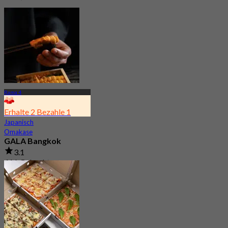
Rama 4
Erhalte 2 Bezahle 1
Japanisch
Omakase
GALA Bangkok
3.1
416 Gebucht
Aus
฿ 1,595