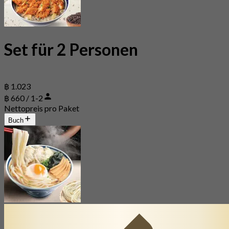
Set für 2 Personen
฿ 1.023
฿ 660 / 1-2
Nettopreis pro Paket
Buch