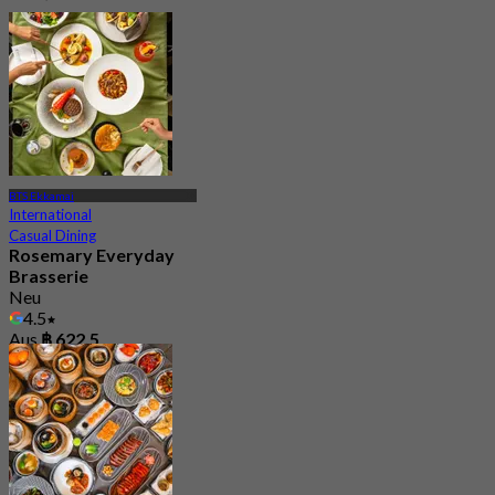
BTS Ekkamai
International
Casual Dining
Rosemary Everyday
Brasserie
Neu
4.5
Aus
฿ 622.5