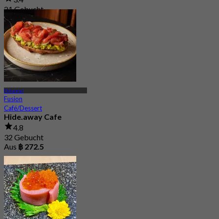
21 Gebucht
Aus
฿ 530
Ekkamai
Fusion
Café/Dessert
Hide.away Cafe
4.8
32 Gebucht
Aus
฿ 272.5