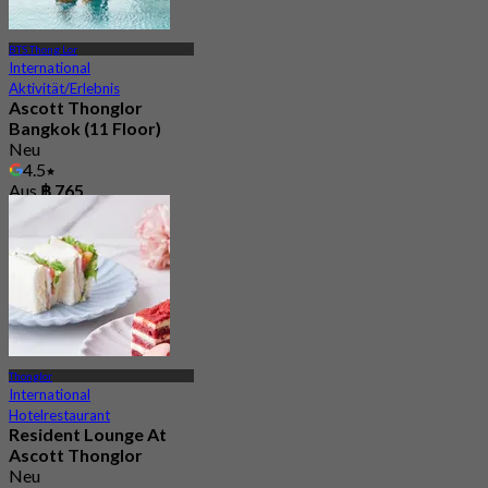
BTS Thong Lor
International
Aktivität/Erlebnis
Ascott Thonglor
Bangkok (11 Floor)
Neu
4.5
Aus
฿ 765
Thonglor
International
Hotelrestaurant
Resident Lounge At
Ascott Thonglor
Neu