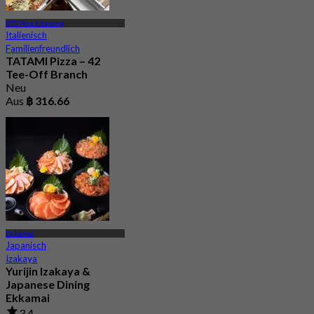
BTS Phra Khanong
Italienisch
Familienfreundlich
TATAMI Pizza – 42
Tee-Off Branch
Neu
Aus
฿ 316.66
Ekkamai
Japanisch
Izakaya
Yurijin Izakaya &
Japanese Dining
Ekkamai
3.4