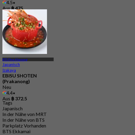
4.5
Aus
฿ 475
BTS Phra Khanong
Japanisch
Izakaya
EBISU SHOTEN
(Prakanong)
Neu
4.4
Aus
฿ 372.5
Tags
Japanisch
In der Nähe von MRT
In der Nähe von BTS
Parkplatz Vorhanden
BTS Ekkamai