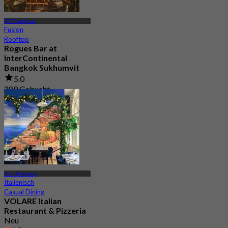
BTS Thong Lor
Fusion
Rooftop
Rogues Bar at
InterContinental
Bangkok Sukhumvit
5.0
289 Gebucht
Aus
฿ 395
Phra Khanong
Italienisch
Casual Dining
VOLARE Italian
Restaurant & Pizzeria
Neu