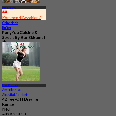
BTS Ekkamai
Kommen 4 Bezahlen 3
Chinesisch
Buffet
PengYou Cuisine &
Specialty Bar Ekkamai
4.7
2.5K Gebucht
Aus
฿ 294.25
Phra Khanong
Amerikanisch
Aktivität/Erlebnis
42 Tee-Off Driving
Range
Neu
Aus
฿ 258.33