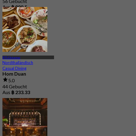
56 Gebucht
Aus
฿ 999.5
BTS Ekkamai
Nordthailändisch
Casual Dining
Hom Duan
5.0
44 Gebucht
Aus
฿ 233.33