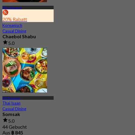
Phra Khanong
20% Rabatt
Koreanisch
Casual Dining
Chaebol Shabu
5.0
93 Gebucht
Aus
฿ 235
BTS Ekkamai
Thai Isaan
Casual Dining
Somsak
5.0
44 Gebucht
Aus
฿ 845