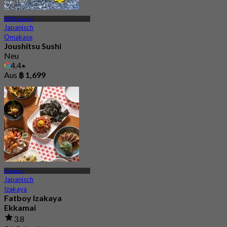
BTS Ekkamai
Japanisch
Omakase
Joushitsu Sushi
Neu
4.4
Aus
฿ 1,699
Ekkamai
Japanisch
Izakaya
Fatboy Izakaya
Ekkamai
3.8