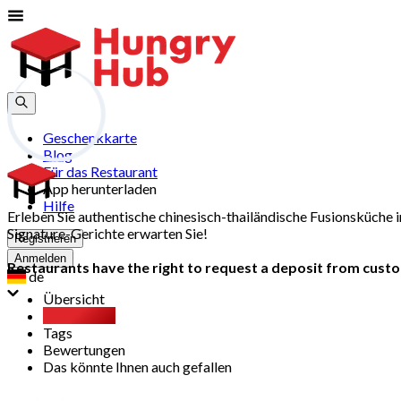
Geschenkkarte
Blog
Für das Restaurant
App herunterladen
Hilfe
Erleben Sie authentische chinesisch-thailändische Fusionsküc
Signature-Gerichte erwarten Sie!
Registrieren
Anmelden
Restaurants have the right to request a deposit from custom
de
Übersicht
Party Pack
Tags
Bewertungen
Das könnte Ihnen auch gefallen