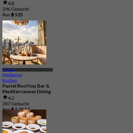
4.8
296 Gebucht
Aus
฿ 525
BTS Nana
Mediterran
Rooftop
Pastel Rooftop Bar &
Mediterranean Dining
4.2
287 Gebucht
Aus
฿ 1,312.5