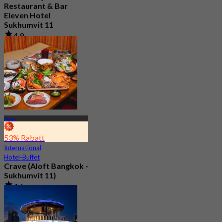
Restaurant & Bar
Eleven Hotel
Sukhumvit 11
4.9
252 Gebucht
Aus
฿ 596.66
Nana
53% Rabatt
International
Hotel-Buffet
Crave (Aloft Bangkok -
Sukhumvit 11)
4.6
1.4K Gebucht
Aus
฿ 890