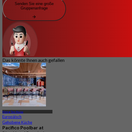
Senden Sie eine große
Gruppenanfrage
Das könnte Ihnen auch gefallen
Klong Tan Nuea
Europäisch
Gehobene Küche
Pacifico Poolbar at