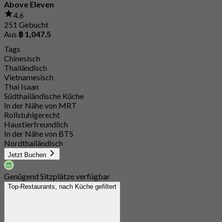
Above Eleven
4.6
251 Gebucht
Aus
฿ 1,047.5
Tags
Chinesisch
Thailändisch
Vietnamesisch
Thai Isaan
Südthailändische Küche
In der Nähe von MRT
Rollstuhlgerecht
Haustierfreundlich
In der Nähe von BTS
Nordthailändisch
Jetzt Buchen
Genügend Sitzplätze verfügbar
Top-Restaurants, nach Küche gefiltert