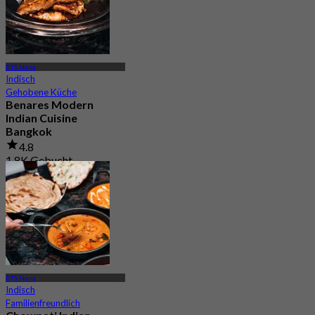
BTS Nana
Indisch
Gehobene Küche
Benares Modern
Indian Cuisine
Bangkok
4.8
1.8K Gebucht
Aus
฿ 881.25
BTS Nana
Indisch
Familienfreundlich