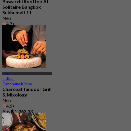
Bawarchi Rooftop At
Solitaire Bangkok
Sukhumvit 11
Neu
4.7
Aus
฿ 945
Nana
Indisch
Gehobene Küche
Charcoal Tandoor Grill
& Mixology
Neu
4.6
Aus
฿ 1,363.33