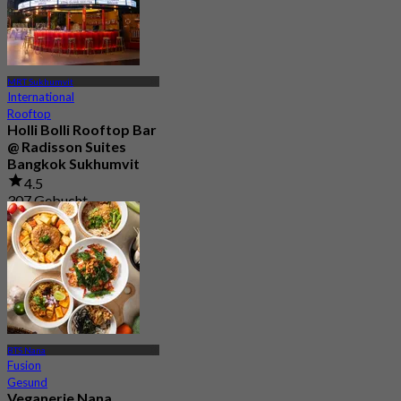
MRT Sukhumvit
International
Rooftop
Holli Bolli Rooftop Bar
@ Radisson Suites
Bangkok Sukhumvit
4.5
307 Gebucht
Aus
฿ 881
BTS Nana
Fusion
Gesund
Veganerie Nana