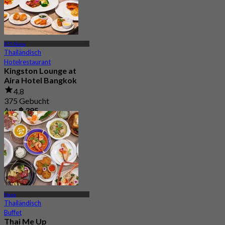
BTS Nana
Thailändisch
Hotelrestaurant
Kingston Lounge at
Aira Hotel Bangkok
4.8
375 Gebucht
Aus
฿ 395
Nana
Thailändisch
Buffet
Thai Me Up