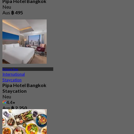
Pipa Hotel Bangkok
Neu
Aus
฿ 495
Khlong Toei
International
Staycation
Pipa Hotel Bangkok
Staycation
Neu
4.4
Aus
฿ 2,250