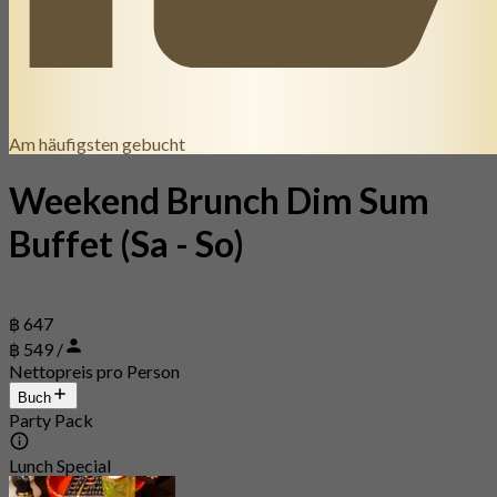
Am häufigsten gebucht
Weekend Brunch Dim Sum
Buffet (Sa - So)
฿ 647
฿ 549 /
Nettopreis pro Person
Buch
Party Pack
Lunch Special