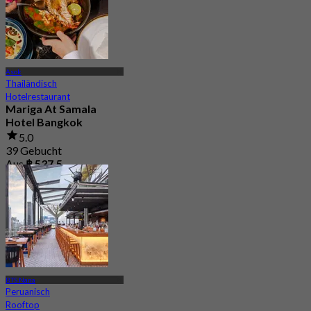
Asok
Thailändisch
Hotelrestaurant
Mariga At Samala
Hotel Bangkok
5.0
39 Gebucht
Aus
฿ 537.5
BTS Nana
Peruanisch
Rooftop