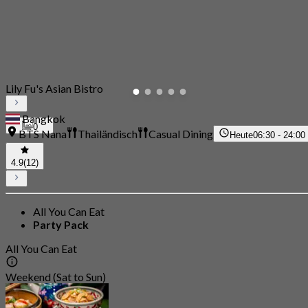
Lily Fu's Asian Bistro
Bangkok
0
BTS Nana
Thailändisch
Casual Dining
Heute
06:30 - 24:00
4.9
(12)
All You Can Eat
Party Pack
All You Can Eat
Weekend (Sat to Sun)