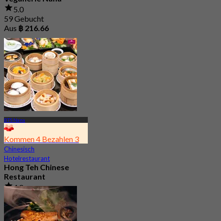
5.0
59 Gebucht
Aus
฿ 216.66
BTS Nana
Kommen 4 Bezahlen 3
Chinesisch
Hotelrestaurant
Hong Teh Chinese
Restaurant
4.8
3.6K Gebucht
Aus
฿ 689.25