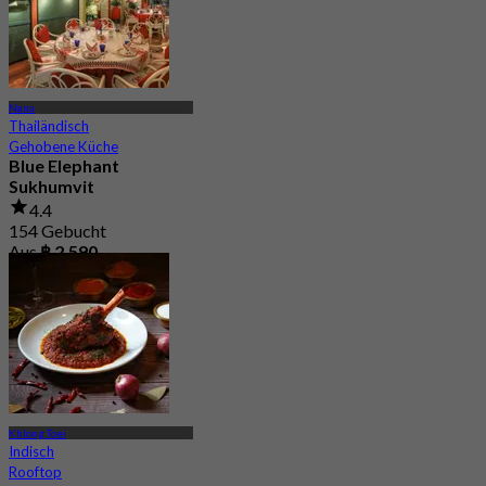
Nana
Thailändisch
Gehobene Küche
Blue Elephant
Sukhumvit
4.4
154 Gebucht
Aus
฿ 2,590
Khlong Toei
Indisch
Rooftop