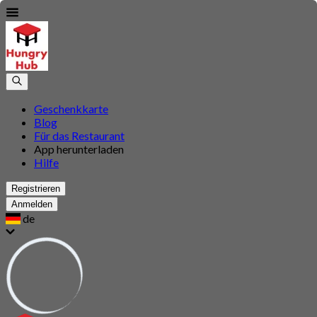
Geschenkkarte
Blog
Für das Restaurant
App herunterladen
Hilfe
Registrieren
Anmelden
de