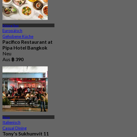
Khlong Toei
Europäisch
Gehobene Küche
Pacifico Restaurant at
Pipa Hotel Bangkok
Neu
Aus
฿ 390
Nana
Italienisch
Casual Dining
Tony's Sukhumvit 11