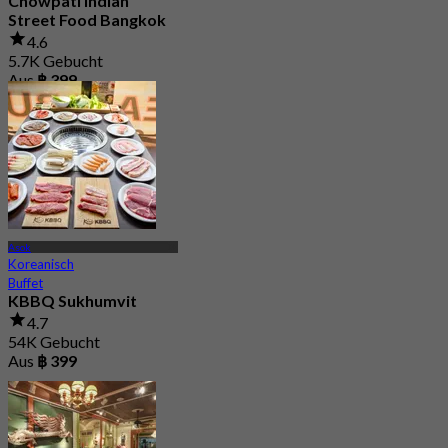
Chowpati Indian
Street Food Bangkok
4.6
5.7K Gebucht
Aus
฿ 399
Asok
Koreanisch
Buffet
KBBQ Sukhumvit
4.7
54K Gebucht
Aus
฿ 399